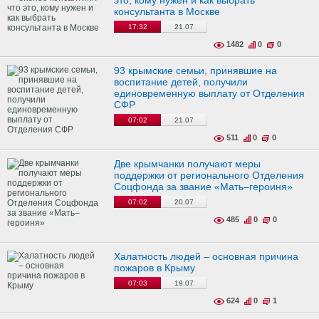
это, кому нужен и как выбрать
консультанта в Москве
17:32
21.07
1482
0
0
93 крымские семьи, принявшие на
воспитание детей, получили
единовременную выплату от Отделения
СФР
07:02
21.07
511
0
0
Две крымчанки получают меры
поддержки от регионального Отделения
Соцфонда за звание «Мать–героиня»
07:02
20.07
485
0
0
Халатность людей – основная причина
пожаров в Крыму
07:03
19.07
624
0
1