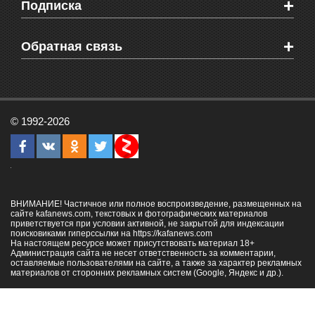
+
Подписка
Объявления
Веб-камеры Феодосии
Здоровье
Блоги феодосийцев
Печатная версия газеты "Кафа"
+
СМС мнения читателей
Обратная связь
Школы Феодосии
RSS
Рекламодателям
Контактная информация
© 1992-2026
ВНИМАНИЕ! Частичное или полное воспроизведение, размещенных на
сайте kafanews.com, текстовых и фотографических материалов
приветствуется при условии активной, не закрытой для индексации
поисковиками гиперссылки на
https://kafanews.com
На настоящем ресурсе может присутствовать материал 18+
Администрация сайта не несет ответственность за комментарии,
оставляемые пользователями на сайте, а также за характер рекламных
материалов от сторонних рекламных систем (Google, Яндекс и др.).