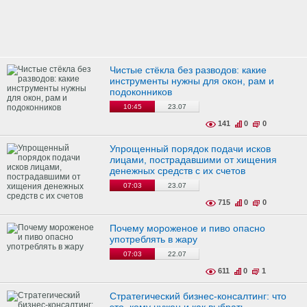
Чистые стёкла без разводов: какие
инструменты нужны для окон, рам и
подоконников
10:45
23.07
141
0
0
Упрощенный порядок подачи исков
лицами, пострадавшими от хищения
денежных средств с их счетов
07:03
23.07
715
0
0
Почему мороженое и пиво опасно
употреблять в жару
07:03
22.07
611
0
1
Стратегический бизнес-консалтинг: что