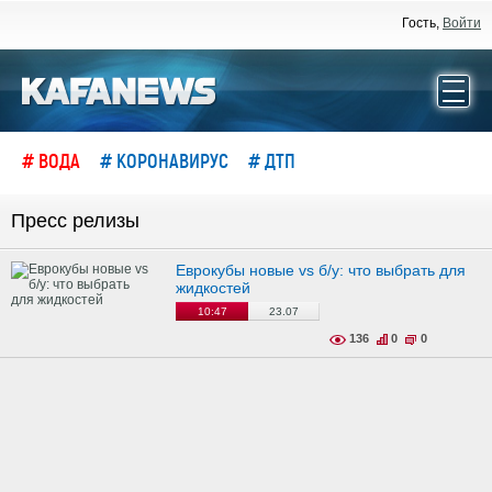
Гость,
Войти
# ВОДА
# КОРОНАВИРУС
# ДТП
Пресс релизы
Еврокубы новые vs б/у: что выбрать для
жидкостей
10:47
23.07
136
0
0