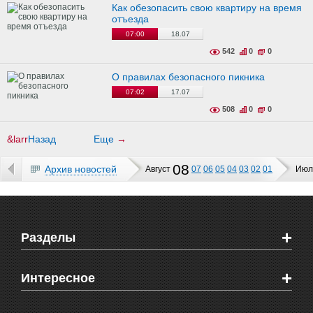
Как обезопасить свою квартиру на время
отъезда
07:00
18.07
542
0
0
О правилах безопасного пикника
07:02
17.07
508
0
0
&larr
Назад
Еще
→
08
Архив новостей
Август
07
06
05
04
03
02
01
Июл
+
Разделы
Новости Феодосии
+
Интересное
Новости Крыма
Мировые новости
Видео о Феодосии