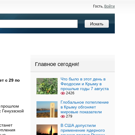
Гость,
Войти
Главное сегодня!
Что было в этот день в
т с 29 по
Феодосии и Крыму в
прошлые годы 7 августа
2426
Глобальное потепление
в прошлом
в Крыму обгоняет
с Генуэзской
мировые показатели
279
станет
В США допустили
упления
применение ядерного
ные