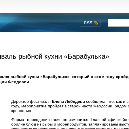
иваль рыбной кухни «Барабулька»
алю рыбной кухни «Барабулька», который в этом году пройде
ации Феодосии.
Директор фестиваля
Елена Лебедева
сообщила, что, как и 
году, мероприятие пройдет в старой части Феодосии, рядом 
крепостью.
Формат проведения также не изменится. Главной «фишкой» 
обилие блюд из рыбы и морепродуктов, запланированы выст
творческих коллективов и популярных звезд эстрады, различ