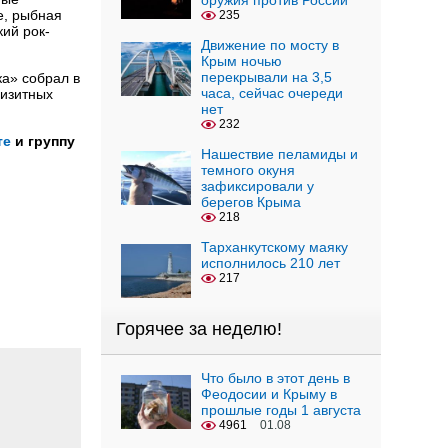
оружия против России
е, рыбная
235
кий рок-
Движение по мосту в
Крым ночью
перекрывали на 3,5
а» собрал в
часа, сейчас очереди
визитных
нет
232
те
и группу
Нашествие пеламиды и
темного окуня
зафиксировали у
берегов Крыма
218
Тарханкутскому маяку
исполнилось 210 лет
217
Горячее за неделю!
Что было в этот день в
Феодосии и Крыму в
прошлые годы 1 августа
4961
01.08