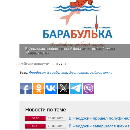
В Феодосии пройдет второй фестиваль рыбной кухни
«Барабулька»
Рейтинг новости:
0.27
Теги:
Феодосия
,
Барабулька
,
фестиваль
,
рыбной кухни
Новости по теме
В Феодосии прошел полуфинал 
08:05
30.07.2026
В Феодосии завершился шахма
15:13
28.07.2026