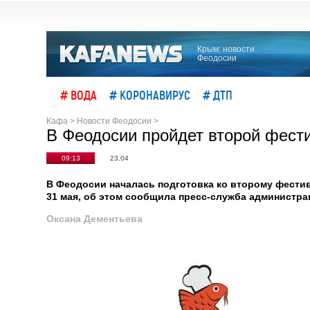
Крым: новости
Феодосии
# ВОДА
# КОРОНАВИРУС
# ДТП
Кафа
>
Новости Феодосии
>
В Феодосии пройдет второй фест
09:13
23.04
В Феодосии началась подготовка ко второму фестив
31 мая, об этом сообщила пресс-служба администр
Оксана Дементьева