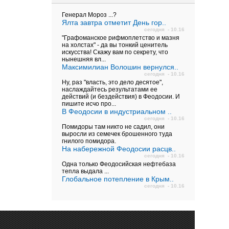
Генерал Мороз ...?
Ялта завтра отметит День гор..
сегодня - 10.16
"Графоманское рифмоплетство и мазня
на холстах" - да вы тонкий ценитель
искусства! Скажу вам по секрету, что
нынешняя вл...
Максимилиан Волошин вернулся..
сегодня - 10.16
Ну, раз "власть, это дело десятое",
наслаждайтесь результатами ее
действий (и бездействия) в Феодосии. И
пишите исчо про...
В Феодосии в индустриальном ..
сегодня - 10.16
Помидоры там никто не садил, они
выросли из семечек брошенного туда
гнилого помидора.
На набережной Феодосии расцв..
сегодня - 10.16
Одна только Феодосийская нефтебаза
тепла выдала ...
Глобальное потепление в Крым..
сегодня - 10.16