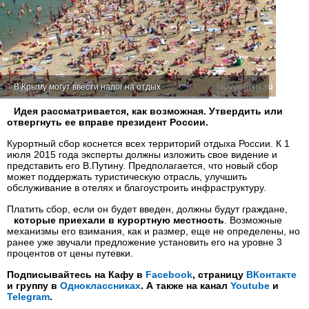
В Крыму могут ввести налог на отдых
Идея рассматривается, как возможная. Утвердить или
отвергнуть ее вправе президент России.
Курортный сбор коснется всех территорий отдыха России. К 1
июля 2015 года эксперты должны изложить свое видение и
представить его В.Путину. Предполагается, что новый сбор
может поддержать туристическую отрасль, улучшить
обслуживание в отелях и благоустроить инфраструктуру.
Платить сбор, если он будет введен, должны будут граждане,
которые приехали в курортную местность
. Возможные
механизмы его взимания, как и размер, еще не определены, но
ранее уже звучали предложение установить его на уровне 3
процентов от цены путевки.
Подписывайтесь на Кафу в
Facebook
, страницу
ВКонтакте
и группу в
Одноклассниках
. А также на канал
Youtube
и
Telegram
.