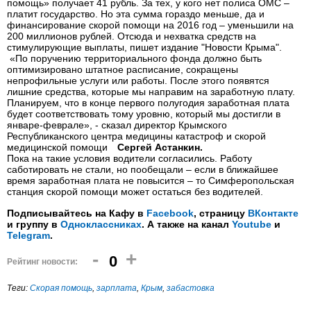
помощь» получает 41 рубль. За тех, у кого нет полиса ОМС –
платит государство. Но эта сумма гораздо меньше, да и
финансирование скорой помощи на 2016 год – уменьшили на
200 миллионов рублей. Отсюда и нехватка средств на
стимулирующие выплаты, пишет издание "Новости Крыма".
«По поручению территориального фонда должно быть
оптимизировано штатное расписание, сокращены
непрофильные услуги или работы. После этого появятся
лишние средства, которые мы направим на заработную плату.
Планируем, что в конце первого полугодия заработная плата
будет соответствовать тому уровню, который мы достигли в
январе-феврале», - сказал директор Крымского
Республиканского центра медицины катастроф и скорой
медицинской помощи
Сергей Астанкин.
Пока на такие условия водители согласились. Работу
саботировать не стали, но пообещали – если в ближайшее
время заработная плата не повысится – то Симферопольская
станция скорой помощи может остаться без водителей.
Подписывайтесь на Кафу в
Facebook
, страницу
ВКонтакте
и группу в
Одноклассниках
. А также на канал
Youtube
и
Telegram
.
-
+
0
Рейтинг новости:
Теги:
Скорая помощь
,
зарплата
,
Крым
,
забастовка