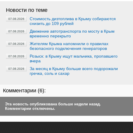
Новости по теме
Стоимость дизтоплива в Крыму собираются
07.08.2026
снизить до 109 рублей
Движение автотранспорта по мосту в Крым
07.08.2026
временно перекрыто
Жителям Крыма напомнили о правилах
07.08.2026
безопасного подключения генераторов
Розыск: в Крыму ищут мальчика, пропавшего
07.08.2026
вчера
За месяц в Крыму больше всего подорожали
07.08.2026
гречка, соль и сахар
Комментарии (
6
):
Эта новость опубликована больше недели назад.
Комментарии отключены.