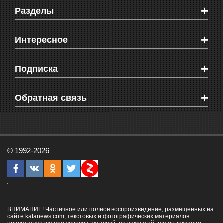
+
Разделы
Новости Феодосии
+
Интересное
Новости Крыма
Мировые новости
Видео о Феодосии
+
Подписка
Объявления
Веб-камеры Феодосии
Здоровье
Блоги феодосийцев
Печатная версия газеты "Кафа"
+
СМС мнения читателей
Обратная связь
Школы Феодосии
RSS
Рекламодателям
Контактная информация
© 1992-2026
ВНИМАНИЕ! Частичное или полное воспроизведение, размещенных на
сайте kafanews.com, текстовых и фотографических материалов