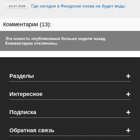
Где сегодня в Феодосии снова не будет воды
24.07.2026
Комментарии (
13
):
Эта новость опубликована больше недели назад.
Комментарии отключены.
+
Разделы
Новости Феодосии
+
Интересное
Новости Крыма
Мировые новости
Видео о Феодосии
+
Подписка
Объявления
Веб-камеры Феодосии
Здоровье
Блоги феодосийцев
Печатная версия газеты "Кафа"
+
СМС мнения читателей
Обратная связь
Школы Феодосии
RSS