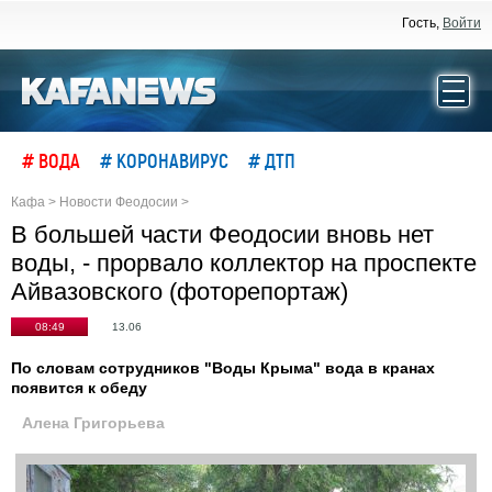
Гость,
Войти
# ВОДА
# КОРОНАВИРУС
# ДТП
Кафа
>
Новости Феодосии
>
В большей части Феодосии вновь нет
воды, - прорвало коллектор на проспекте
Айвазовского (фоторепортаж)
08:49
13.06
По словам сотрудников "Воды Крыма" вода в кранах
появится к обеду
Алена Григорьева