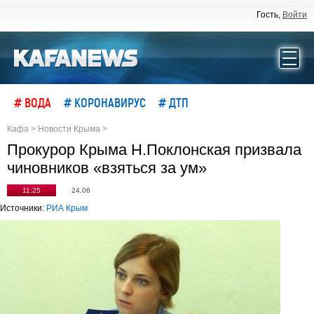
Гость,
Войти
# ВОДА
# КОРОНАВИРУС
# ДТП
Кафа
>
Новости Крыма
>
Прокурор Крыма Н.Поклонская призвала
чиновников «взяться за ум»
11:25
24.06
Источники:
РИА Крым