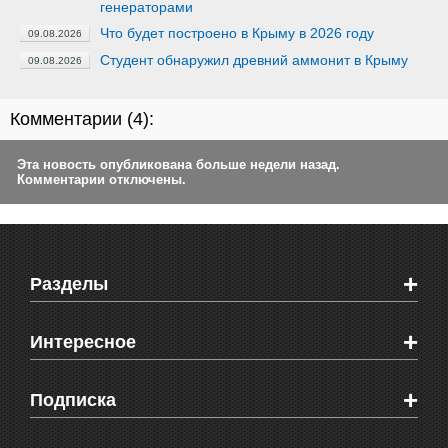
генераторами
Что будет построено в Крыму в 2026 году
09.08.2026
Студент обнаружил древний аммонит в Крыму
09.08.2026
Комментарии (
4
):
Эта новость опубликована больше недели назад.
Комментарии отключены.
+
Разделы
Новости Феодосии
+
Интересное
Новости Крыма
Мировые новости
Видео о Феодосии
+
Подписка
Объявления
Веб-камеры Феодосии
Здоровье
Блоги феодосийцев
Печатная версия газеты "Кафа"