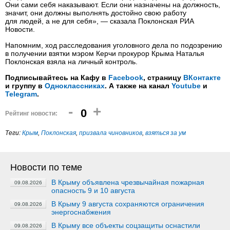
Они сами себя наказывают. Если они назначены на должность,
значит, они должны выполнять достойно свою работу
для людей, а не для себя», — сказала Поклонская РИА
Новости.
Напомним, ход расследования уголовного дела по подозрению
в получении взятки мэром Керчи прокурор Крыма Наталья
Поклонская взяла на личный контроль.
Подписывайтесь на Кафу в
Facebook
, страницу
ВКонтакте
и группу в
Одноклассниках
. А также на канал
Youtube
и
Telegram
.
-
+
0
Рейтинг новости:
Теги:
Крым
,
Поклонская
,
призвала чиновников
,
взяться за ум
Новости по теме
В Крыму объявлена чрезвычайная пожарная
09.08.2026
опасность 9 и 10 августа
В Крыму 9 августа сохраняются ограничения
09.08.2026
энергоснабжения
В Крыму все объекты соцзащиты оснастили
09.08.2026