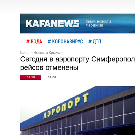
Крым: новости
Феодосии
# ВОДА
# КОРОНАВИРУС
# ДТП
Кафа
>
Новости Крыма
>
Сегодня в аэропорту Симферополя
рейсов отменены
07:58
31.08