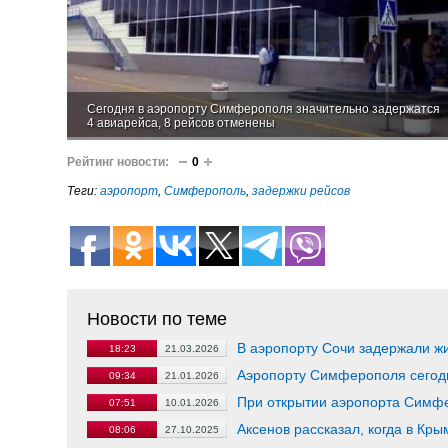
Сегодня в аэропорту Симферополя значительно задержатся
4 авиарейса, 8 рейсов отменены
Рейтинг новости:
0
Теги:
аэропорт
,
Симферополь
,
задержки рейсов
Новости по теме
В аэропорту Сочи задержали ж
18:23
21.03.2026
Аэропорту Симферополя сегодн
09:34
21.01.2026
При открытии аэропорта Симфе
07:51
10.01.2026
Аксенов рассказал, когда в Кр
08:06
27.10.2025