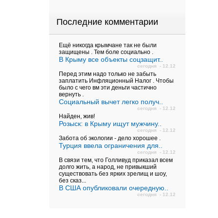
Последние комментарии
Ещё никогда крымчане так не были
защищены . Тем боле социально .
В Крыму все объекты соцзащит..
сегодня - 12.12
Перед этим надо только не забыть
заплатить Инфляционный Налог . Чтобы
было с чего вм эти деньги частично
вернуть .
Социальный вычет легко получ..
сегодня - 12.12
Найден, жив!
Розыск: в Крыму ищут мужчину..
сегодня - 12.12
Забота об экологии - дело хорошее .
Турция ввела ограничения для..
сегодня - 12.12
В связи тем, что Голливуд приказал всем
долго жить, а народ, не привыкший
существовать без ярких зрелищ и шоу,
без сказ...
В США опубликовали очередную..
сегодня - 12.12