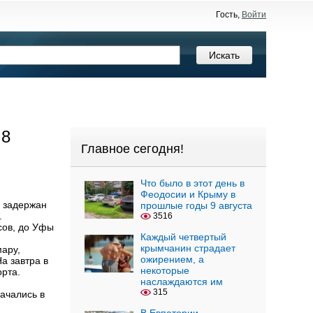
Гость,
Войти
 8
Главное сегодня!
Что было в этот день в
Феодосии и Крыму в
л задержан
прошлые годы 9 августа
.
3516
сов, до Уфы
Каждый четвертый
крымчанин страдает
мару,
ожирением, а
а завтра в
некоторые
рта.
наслаждаются им
315
ачались в