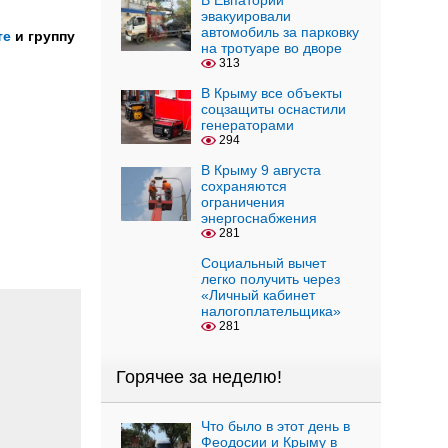
В Евпатории
эвакуировали
автомобиль за парковку
те
и группу
на тротуаре во дворе
313
В Крыму все объекты
соцзащиты оснастили
генераторами
294
В Крыму 9 августа
сохраняются
ограничения
энергоснабжения
281
Социальный вычет
легко получить через
«Личный кабинет
налогоплательщика»
281
Горячее за неделю!
Что было в этот день в
Феодосии и Крыму в