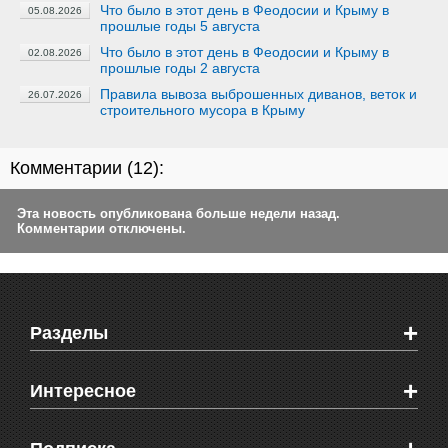
Что было в этот день в Феодосии и Крыму в
05.08.2026
прошлые годы 5 августа
Что было в этот день в Феодосии и Крыму в
02.08.2026
прошлые годы 2 августа
Правила вывоза выброшенных диванов, веток и
26.07.2026
строительного мусора в Крыму
Комментарии (
12
):
Эта новость опубликована больше недели назад.
Комментарии отключены.
+
Разделы
Новости Феодосии
+
Интересное
Новости Крыма
Мировые новости
Видео о Феодосии