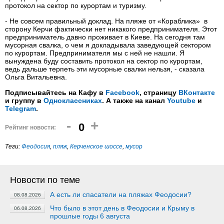
протокол на сектор по курортам и туризму.
- Не совсем правильный доклад. На пляже от «Кораблика» в
сторону Керчи фактически нет никакого предпринимателя. Этот
предприниматель давно проживает в Киеве. На сегодня там
мусорная свалка, о чем я докладывала заведующей сектором
по курортам. Предпринимателя мы с ней не нашли. Я
вынуждена буду составить протокол на сектор по курортам,
ведь дальше терпеть эти мусорные свалки нельзя, - сказала
Ольга Витальевна.
Подписывайтесь на Кафу в
Facebook
, страницу
ВКонтакте
и группу в
Одноклассниках
. А также на канал
Youtube
и
Telegram
.
-
+
0
Рейтинг новости:
Теги:
Феодосия
,
пляж
,
Керченское шоссе
,
мусор
Новости по теме
А есть ли спасатели на пляжах Феодосии?
08.08.2026
Что было в этот день в Феодосии и Крыму в
06.08.2026
прошлые годы 6 августа