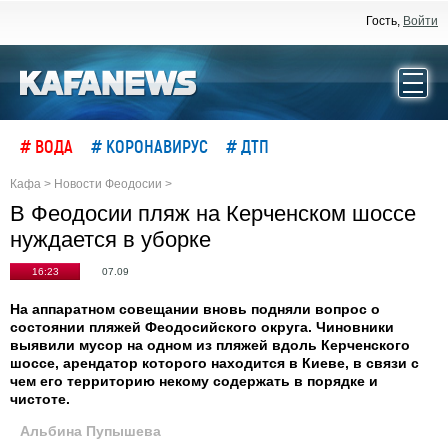
Гость,
Войти
# ВОДА
# КОРОНАВИРУС
# ДТП
Кафа
>
Новости Феодосии
>
В Феодосии пляж на Керченском шоссе
нуждается в уборке
16:23
07.09
На аппаратном совещании вновь подняли вопрос о
состоянии пляжей Феодосийского округа. Чиновники
выявили мусор на одном из пляжей вдоль Керченского
шоссе, арендатор которого находится в Киеве, в связи с
чем его территорию некому содержать в порядке и
чистоте.
Альбина Пупышева