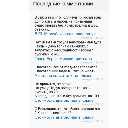
Последние комментарии
В связи тем, что Голливуд приказал всем
долго жить, а народ, не привыкший
существовать без ярких зрелищ и шоу,
без сказ...
В США опубликовали очередную..
сегодня - 20.08
Нет, всё-таки Урсула неисправимая дура.
Каждый день вопит о санкциях, о
запретах, о необходимости войны с
русскими, о жг...
Глава Еврокомиссии призвала..
сегодня - 20.08
Спасатели все от кредитов спасаются .
Спасательниц надо в штат набирать .
А есть ли спасатели на пляжа..
сегодня - 20.08
Не нравится, не бери!
На улице Тодуа обещают трамвай
пустить, по 20.
А сегодня по 109 и без трамвая, но 109...
Стоимость дизтоплива в Крыму..
сегодня - 20.08
С Восьмидесяти , что было в начале лета
? Хорошо снижение !?
Стоимость дизтоплива в Крыму..
сегодня - 20.08