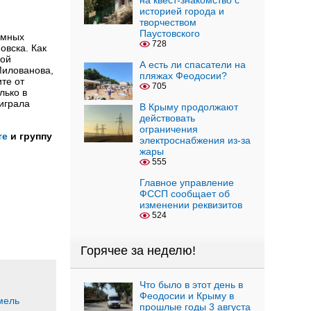
на квест-знакомство с
историей города и
творчеством
Паустовского
омных
728
овска. Как
ной
А есть ли спасатели на
Милованова,
пляжах Феодосии?
те от
705
лько в
играла
В Крыму продолжают
действовать
ограничения
те
и группу
электроснабжения из-за
жары
555
Главное управление
ФССП сообщает об
изменении реквизитов
524
Горячее за неделю!
Что было в этот день в
Феодосии и Крыму в
мель
прошлые годы 3 августа