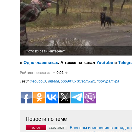
Фото из сети Интернет
в
Одноклассниках
. А также на канал
Youtube
и
Telegr
Рейтинг новости:
0.02
Теги:
Феодосия
,
отлов
,
бродячих животных
,
прокуратура
Новости по теме
Внесены изменения в порядок 
07:00
24.07.2026