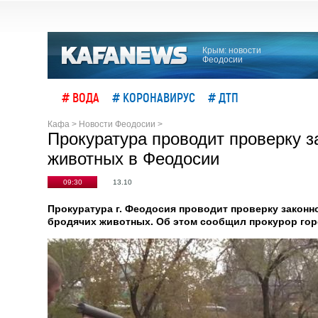
Крым: новости
Феодосии
# ВОДА
# КОРОНАВИРУС
# ДТП
Кафа
>
Новости Феодосии
>
Прокуратура проводит проверку з
животных в Феодосии
09:30
13.10
Прокуратура г. Феодосия проводит проверку закон
бродячих животных. Об этом сообщил прокурор гор