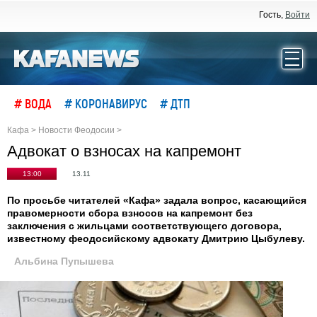
Гость,
Войти
# ВОДА
# КОРОНАВИРУС
# ДТП
Кафа
>
Новости Феодосии
>
Адвокат о взносах на капремонт
13:00
13.11
По просьбе читателей «Кафа» задала вопрос, касающийся
правомерности сбора взносов на капремонт без
заключения с жильцами соответствующего договора,
известному феодосийскому адвокату Дмитрию Цыбулеву.
Альбина Пупышева