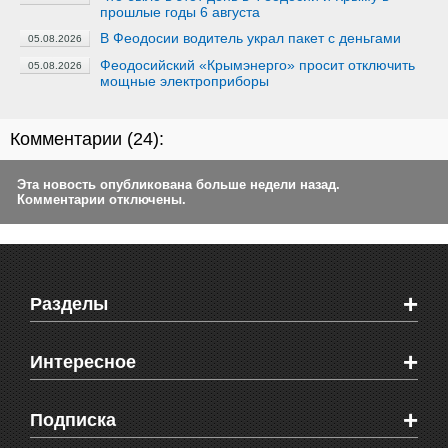
прошлые годы 6 августа
В Феодосии водитель украл пакет с деньгами
05.08.2026
Феодосийский «Крымэнерго» просит отключить
05.08.2026
мощные электроприборы
Комментарии (
24
):
Эта новость опубликована больше недели назад.
Комментарии отключены.
+
Разделы
Новости Феодосии
+
Интересное
Новости Крыма
Мировые новости
Видео о Феодосии
+
Подписка
Объявления
Веб-камеры Феодосии