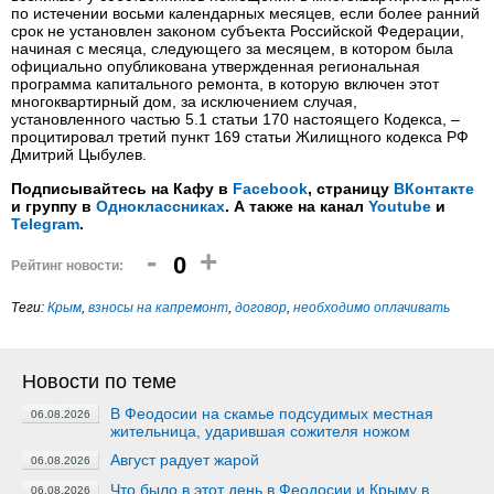
по истечении восьми календарных месяцев, если более ранний
срок не установлен законом субъекта Российской Федерации,
начиная с месяца, следующего за месяцем, в котором была
официально опубликована утвержденная региональная
программа капитального ремонта, в которую включен этот
многоквартирный дом, за исключением случая,
установленного частью 5.1 статьи 170 настоящего Кодекса, –
процитировал третий пункт 169 статьи Жилищного кодекса РФ
Дмитрий Цыбулев.
Подписывайтесь на Кафу в
Facebook
, страницу
ВКонтакте
и группу в
Одноклассниках
. А также на канал
Youtube
и
Telegram
.
-
+
0
Рейтинг новости:
Теги:
Крым
,
взносы на капремонт
,
договор
,
необходимо оплачивать
Новости по теме
В Феодосии на скамье подсудимых местная
06.08.2026
жительница, ударившая сожителя ножом
Август радует жарой
06.08.2026
Что было в этот день в Феодосии и Крыму в
06.08.2026