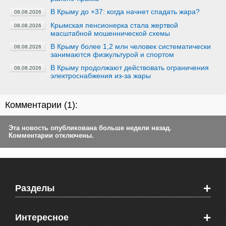
В Крыму до +37: когда начнет спадать жара?
08.08.2026
Крымская пенсионерка стала жертвой
08.08.2026
масштабной мошеннической схемы
В Крыму более 1,2 млн человек систематически
08.08.2026
занимаются физкультурой и спортом
В Крыму продолжают действовать ограничения
08.08.2026
электроснабжения из-за жары
Комментарии (
1
):
Эта новость опубликована больше недели назад.
Комментарии отключены.
+
Разделы
Новости Феодосии
+
Интересное
Новости Крыма