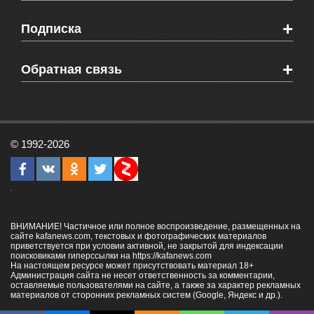
Мировые новости
Видео о Феодосии
+
Подписка
Объявления
Веб-камеры Феодосии
Здоровье
Блоги феодосийцев
Печатная версия газеты "Кафа"
+
СМС мнения читателей
Обратная связь
Школы Феодосии
RSS
Рекламодателям
Контактная информация
© 1992-2026
ВНИМАНИЕ! Частичное или полное воспроизведение, размещенных на
сайте kafanews.com, текстовых и фотографических материалов
приветствуется при условии активной, не закрытой для индексации
поисковиками гиперссылки на
https://kafanews.com
На настоящем ресурсе может присутствовать материал 18+
Администрация сайта не несет ответственность за комментарии,
оставляемые пользователями на сайте, а также за характер рекламных
материалов от сторонних рекламных систем (Google, Яндекс и др.).