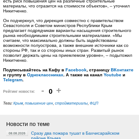
есть риск повышения цен на различные строительные
материалы, что отразится на стоимости объектов», – уточнил
Никитченко.
Он подчеркнул, что дирекция совместно с правительством
Севастополя и Советом министров Республики Крым
предлагает подрядчикам варианты насыщения строительного
рынка необходимыми строительными материалами. «Мы
считаем, что максимально должны быть задействованы
возможности полуострова, а также внешние источники как со
стороны РФ, так и со стороны иных стран. Развитый рынок
позволит держать цены на приемлемом уровне», – подытожил
Никитченко.
Подписывайтесь на Кафу в
Facebook
, страницу
ВКонтакте
и группу в
Одноклассниках
. А также на канал
Youtube
и
Telegram
.
-
+
0
Рейтинг новости:
Теги:
Крым
,
повышение цен
,
стройматериалы
,
ФЦП
Новости по теме
Сразу два пожара тушат в Бахчисарайском
08.08.2026
районе Крыма