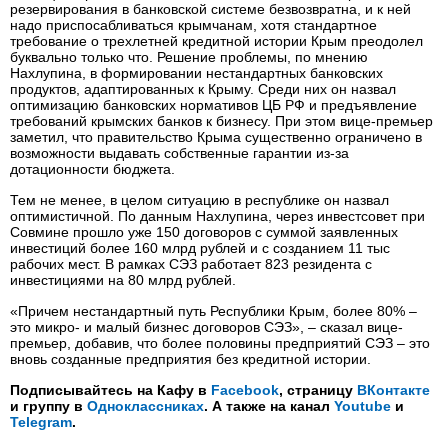
резервирования в банковской системе безвозвратна, и к ней
надо приспосабливаться крымчанам, хотя стандартное
требование о трехлетней кредитной истории Крым преодолел
буквально только что. Решение проблемы, по мнению
Нахлупина, в формировании нестандартных банковских
продуктов, адаптированных к Крыму. Среди них он назвал
оптимизацию банковских нормативов ЦБ РФ и предъявление
требований крымских банков к бизнесу. При этом вице-премьер
заметил, что правительство Крыма существенно ограничено в
возможности выдавать собственные гарантии из-за
дотационности бюджета.
Тем не менее, в целом ситуацию в республике он назвал
оптимистичной. По данным Нахлупина, через инвестсовет при
Совмине прошло уже 150 договоров с суммой заявленных
инвестиций более 160 млрд рублей и с созданием 11 тыс
рабочих мест. В рамках СЭЗ работает 823 резидента с
инвестициями на 80 млрд рублей.
«Причем нестандартный путь Республики Крым, более 80% –
это микро- и малый бизнес договоров СЭЗ», – сказал вице-
премьер, добавив, что более половины предприятий СЭЗ – это
вновь созданные предприятия без кредитной истории.
Подписывайтесь на Кафу в
Facebook
, страницу
ВКонтакте
и группу в
Одноклассниках
. А также на канал
Youtube
и
Telegram
.