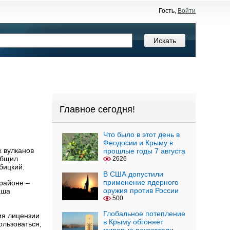
Гость,
Войти
Главное сегодня!
Что было в этот день в
Феодосии и Крыму в
х вулканов
прошлые годы 7 августа
общил
2626
бицкий.
В США допустили
применение ядерного
районе –
оружия против России
аша
500
Глобальное потепление
ия лицензии
в Крыму обгоняет
ользоваться,