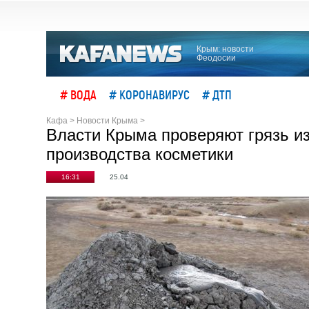
Крым: новости
Феодосии
# ВОДА
# КОРОНАВИРУС
# ДТП
Кафа
>
Новости Крыма
>
Власти Крыма проверяют грязь из
производства косметики
16:31
25.04