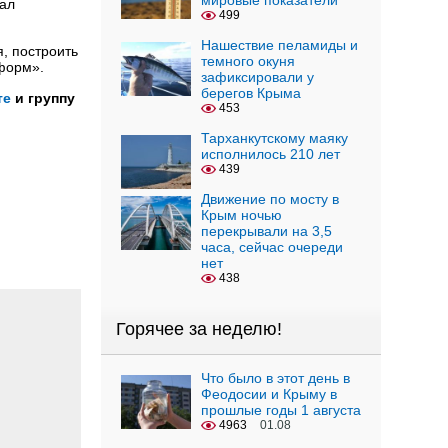
мировые показатели
зал
499
Нашествие пеламиды и
я, построить
темного окуня
форм».
зафиксировали у
берегов Крыма
те
и группу
453
Тарханкутскому маяку
исполнилось 210 лет
439
Движение по мосту в
Крым ночью
перекрывали на 3,5
часа, сейчас очереди
нет
438
Горячее за неделю!
Что было в этот день в
Феодосии и Крыму в
прошлые годы 1 августа
4963
01.08