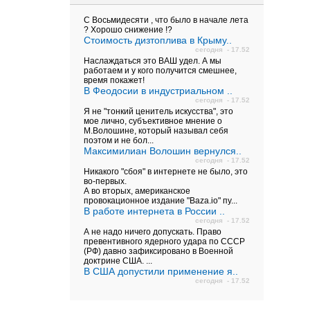
С Восьмидесяти , что было в начале лета
? Хорошо снижение !?
Стоимость дизтоплива в Крыму..
сегодня - 17.52
Наслаждаться это ВАШ удел. А мы
работаем и у кого получится смешнее,
время покажет!
В Феодосии в индустриальном ..
сегодня - 17.52
Я не "тонкий ценитель искусства", это
мое лично, субъективное мнение о
М.Волошине, который называл себя
поэтом и не бол...
Максимилиан Волошин вернулся..
сегодня - 17.52
Никакого "сбоя" в интернете не было, это
во-первых.
А во вторых, американское
провокационное издание "Baza.io" пу...
В работе интернета в России ..
сегодня - 17.52
А не надо ничего допускать. Право
превентивного ядерного удара по СССР
(РФ) давно зафиксировано в Военной
доктрине США. ...
В США допустили применение я..
сегодня - 17.52