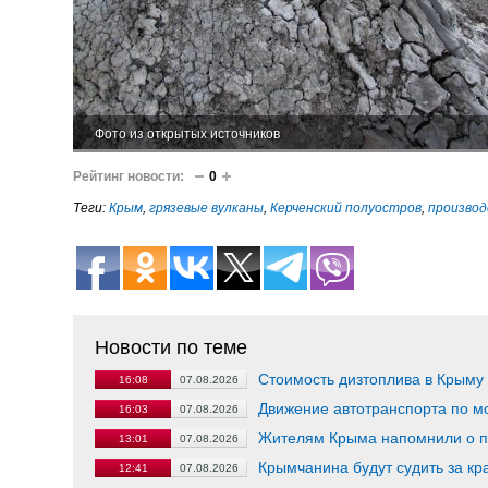
Фото из открытых источников
Рейтинг новости:
0
Теги:
Крым
,
грязевые вулканы
,
Керченский полуостров
,
производ
Новости по теме
Стоимость дизтоплива в Крыму 
16:08
07.08.2026
Движение автотранспорта по м
16:03
07.08.2026
Жителям Крыма напомнили о п
13:01
07.08.2026
Крымчанина будут судить за кра
12:41
07.08.2026