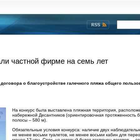
ли частной фирме на семь лет
 договора о благоустройстве галечного пляжа общего пользо
На конкурс была выставлена пляжная территория, располож
набережной Десантников (ориентировочная протяженность б
полосы – 580 м).
Обязательные условия конкурса: наличие двух наблюдатель
не менее восьми туалетов, не менее восьми кабин для пере
менее 12 урн. Срок, на который будет заключен договор, – се