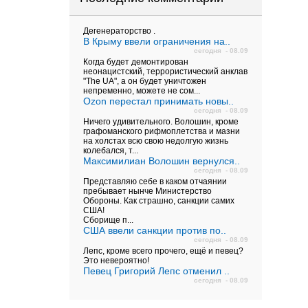
Дегенераторство .
В Крыму ввели ограничения на..
сегодня - 08.09
Когда будет демонтирован
неонацистский, террористический анклав
"The UA", а он будет уничтожен
непременно, можете не сом...
Ozon перестал принимать новы..
сегодня - 08.09
Ничего удивительного. Волошин, кроме
графоманского рифмоплетства и мазни
на холстах всю свою недолгую жизнь
колебался, т...
Максимилиан Волошин вернулся..
сегодня - 08.09
Представляю себе в каком отчаянии
пребывает нынче Министерство
Обороны. Как страшно, санкции самих
США!
Сборище п...
США ввели санкции против по..
сегодня - 08.09
Лепс, кроме всего прочего, ещё и певец?
Это невероятно!
Певец Григорий Лепс отменил ..
сегодня - 08.09