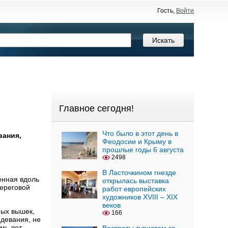
Гость,
Войти
Главное сегодня!
Что было в этот день в
вания,
Феодосии и Крыму в
прошлые годы 6 августа
2498
В Ласточкином гнезде
енная вдоль
открылась выставка
ереговой
работ европейских
художников XVIII – XIX
веков
ных вышек,
166
одевания, не
мь лет.