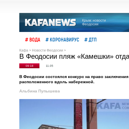
Крым: новости
Феодосии
# ВОДА
# КОРОНАВИРУС
# ДТП
Кафа
>
Новости Феодосии
>
В Феодосии пляж «Камешки» отда
09:18
11.05
В Феодосии состоялся конкурс на право заключения
расположенного вдоль набережной.
Альбина Пупышева