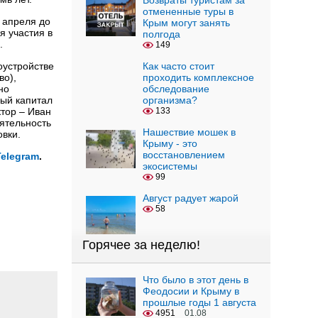
Возвраты туристам за
отмененные туры в
1 апреля до
Крым могут занять
я участия в
полгода
.
149
оустройстве
Как часто стоит
во),
проходить комплексное
но
обследование
ный капитал
организма?
ктор – Иван
133
ятельность
Нашествие мошек в
овки.
Крыму - это
восстановлением
Telegram
.
экосистемы
99
Август радует жарой
58
Горячее за неделю!
Что было в этот день в
Феодосии и Крыму в
прошлые годы 1 августа
4951
01.08