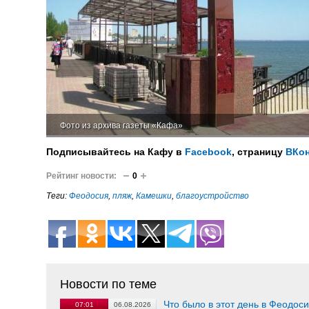
Фото из архива газеты «Кафа»
Подписывайтесь на Кафу в
Facebook
, страницу
ВКон
Рейтинг новости:
0
Теги:
Феодосия
,
пляж
,
Камешки
,
благоустройство
Новости по теме
Что было в этот день в Феодос
07:01
06.08.2026