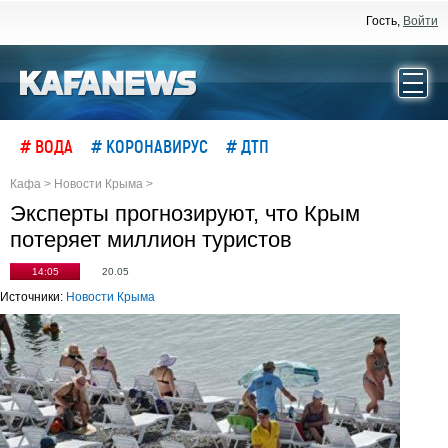
Гость,
Войти
# ВОДА
# КОРОНАВИРУС
# ДТП
Кафа
>
Новости Крыма
>
Эксперты прогнозируют, что Крым
потеряет миллион туристов
14:05
20.05
Источники:
Новости Крыма