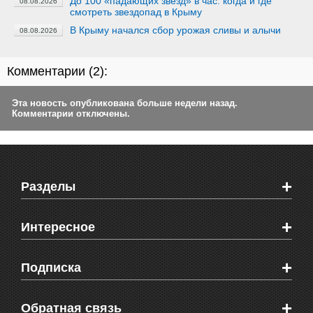
До 100 «падающих звезд» в час: когда и где
08.08.2026
смотреть звездопад в Крыму
В Крыму начался сбор урожая сливы и алычи
08.08.2026
Комментарии (
2
):
Эта новость опубликована больше недели назад.
Комментарии отключены.
+
Разделы
Новости Феодосии
+
Интересное
Новости Крыма
Мировые новости
Видео о Феодосии
+
Подписка
Объявления
Веб-камеры Феодосии
Здоровье
Блоги феодосийцев
Печатная версия газеты "Кафа"
+
СМС мнения читателей
Обратная связь
Школы Феодосии