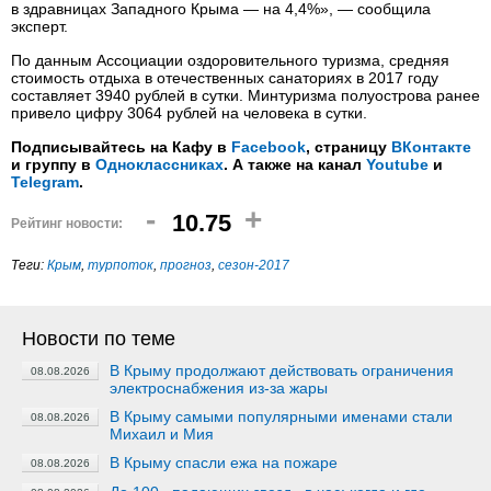
в здравницах Западного Крыма — на 4,4%», — сообщила
эксперт.
По данным Ассоциации оздоровительного туризма, средняя
стоимость отдыха в отечественных санаториях в 2017 году
составляет 3940 рублей в сутки. Минтуризма полуострова ранее
привело цифру 3064 рублей на человека в сутки.
Подписывайтесь на Кафу в
Facebook
, страницу
ВКонтакте
и группу в
Одноклассниках
. А также на канал
Youtube
и
Telegram
.
-
+
10.75
Рейтинг новости:
Теги:
Крым
,
турпоток
,
прогноз
,
сезон-2017
Новости по теме
В Крыму продолжают действовать ограничения
08.08.2026
электроснабжения из-за жары
В Крыму самыми популярными именами стали
08.08.2026
Михаил и Мия
В Крыму спасли ежа на пожаре
08.08.2026