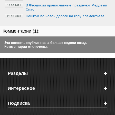
В Феодосии православные празднуют Медовый
14.08.2021
Спас
Пешком по новой дороге на гору Клементьева
20.10.2020
Комментарии (
1
):
Эта новость опубликована больше недели назад.
Комментарии отключены.
+
Разделы
Новости Феодосии
+
Интересное
Новости Крыма
Мировые новости
Видео о Феодосии
+
Подписка
Объявления
Веб-камеры Феодосии
Здоровье
Блоги феодосийцев
Печатная версия газеты "Кафа"