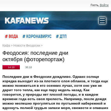
Гость,
Войти
# ВОДА
# КОРОНАВИРУС
# ДТП
Кафа
>
Новости Феодосии
>
Феодосия: последние дни
октября (фоторепортаж)
14:18
30.10
Последние дни в Феодосии дождливо. Однако солнце
изредка выходит из-за плотного слоя облаков, и тогда еще
можно понежиться в его осенних лучах, хотя оно уже не
дарит того тепла, как еще пару недель назад. Как
говорится, у природы нет плохой погоды, и в каждом
времени года есть своя прелесть. Например, после дождя
можно неспешно прогуляться по пустынной набережной и
вдохнуть полной грудью запахи моря, свежести и опавших