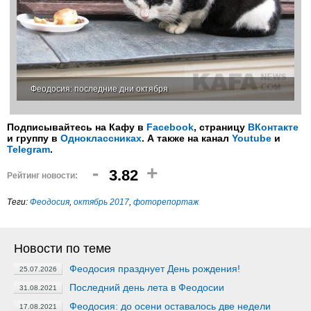
Феодосия: последние дни октября
Подписывайтесь на Кафу в
Facebook
, страницу
ВКонтакте
и группу в
Одноклассниках
. А также на канал
Youtube
и
Telegram
.
-
+
3.82
Рейтинг новости:
Теги:
Феодосия
,
октябрь 2017
,
фоторепортаж
Новости по теме
Феодосия празднует День рождения!
25.07.2026
Последний день лета в Феодосии
31.08.2021
Феодосия: до осени оставалось две недели
17.08.2021