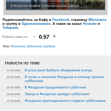
В Феодосии провели субботник на реке Байбуга
Подписывайтесь на Кафу в
Facebook
, страницу
ВКонтакте
и группу в
Одноклассниках
. А также на канал
Youtube
и
Telegram
.
-
+
0.57
Рейтинг новости:
Теги:
Феодосия
,
субботник
,
Байбуга
Новости по теме
В устье реки Байбуга обнаружили осетра
17.06.2026
В селах и поселках Феодосии в пятницу прошли
23.05.2026
субботники
В Феодосии продолжается субботник
25.04.2026
Завтра в Феодосии пройдут субботники
24.04.2026
Феодосия присоединяется к неделе субботников
17.04.2026