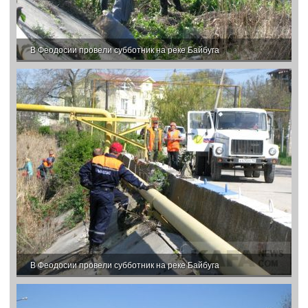
В Феодосии провели субботник на реке Байбуга
В Феодосии провели субботник на реке Байбуга