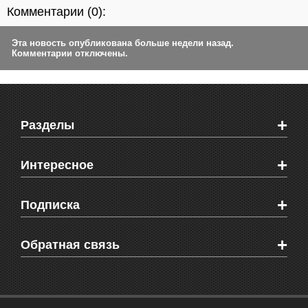
Комментарии (
0
):
Эта новость опубликована больше недели назад.
Комментарии отключены.
+
Разделы
Новости Феодосии
+
Интересное
Новости Крыма
Мировые новости
Видео о Феодосии
+
Подписка
Объявления
Веб-камеры Феодосии
Здоровье
Блоги феодосийцев
Печатная версия газеты "Кафа"
+
СМС мнения читателей
Обратная связь
Школы Феодосии
RSS
Рекламодателям
Контактная информация