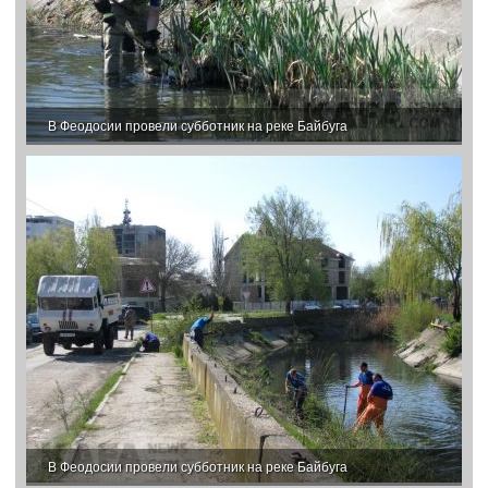
В Феодосии провели субботник на реке Байбуга
В Феодосии провели субботник на реке Байбуга