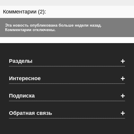
Комментарии (
2
):
Эта новость опубликована больше недели назад.
Комментарии отключены.
+
Разделы
Новости Феодосии
+
Интересное
Новости Крыма
Мировые новости
Видео о Феодосии
+
Подписка
Объявления
Веб-камеры Феодосии
Здоровье
Блоги феодосийцев
Печатная версия газеты "Кафа"
+
СМС мнения читателей
Обратная связь
Школы Феодосии
RSS
Рекламодателям
Контактная информация