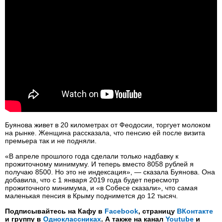
Буянова живет в 20 километрах от Феодосии, торгует молоком
на рынке. Женщина рассказала, что пенсию ей после визита
премьера так и не подняли.
«В апреле прошлого года сделали только надбавку к
прожиточному минимуму. И теперь вместо 8058 рублей я
получаю 8500. Но это не индексация», — сказала Буянова. Она
добавила, что с 1 января 2019 года будет пересмотр
прожиточного минимума, и «в Собесе сказали», что самая
маленькая пенсия в Крыму поднимется до 12 тысяч.
Подписывайтесь на Кафу в
Facebook
, страницу
ВКонтакте
и группу в
Одноклассниках
. А также на канал
Youtube
и