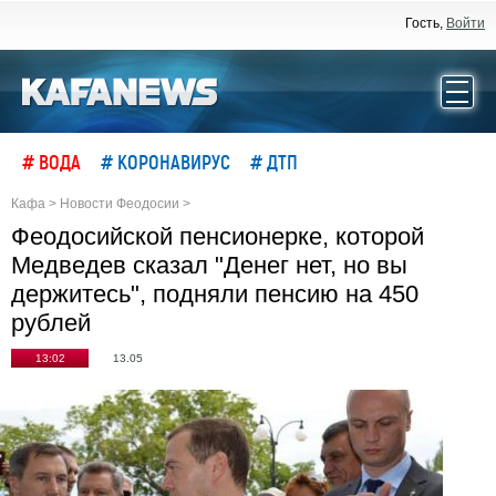
Гость,
Войти
# ВОДА
# КОРОНАВИРУС
# ДТП
Кафа
>
Новости Феодосии
>
Феодосийской пенсионерке, которой
Медведев сказал "Денег нет, но вы
держитесь", подняли пенсию на 450
рублей
13:02
13.05