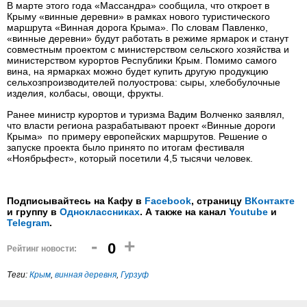
В марте этого года «Массандра» сообщила, что откроет в
Крыму «винные деревни» в рамках нового туристического
маршрута «Винная дорога Крыма». По словам Павленко,
«винные деревни» будут работать в режиме ярмарок и станут
совместным проектом с министерством сельского хозяйства и
министерством курортов Республики Крым. Помимо самого
вина, на ярмарках можно будет купить другую продукцию
сельхозпроизводителей полуострова: сыры, хлебобулочные
изделия, колбасы, овощи, фрукты.
Ранее министр курортов и туризма Вадим Волченко заявлял,
что власти региона разрабатывают проект «Винные дороги
Крыма» по примеру европейских маршрутов. Решение о
запуске проекта было принято по итогам фестиваля
«Ноябрьфест», который посетили 4,5 тысячи человек.
Подписывайтесь на Кафу в
Facebook
, страницу
ВКонтакте
и группу в
Одноклассниках
. А также на канал
Youtube
и
Telegram
.
-
+
0
Рейтинг новости:
Теги:
Крым
,
винная деревня
,
Гурзуф