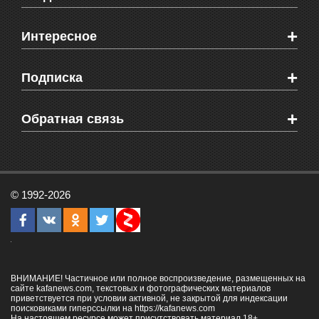
Новости Феодосии
+
Интересное
Новости Крыма
Мировые новости
Видео о Феодосии
+
Подписка
Объявления
Веб-камеры Феодосии
Здоровье
Блоги феодосийцев
Печатная версия газеты "Кафа"
+
СМС мнения читателей
Обратная связь
Школы Феодосии
RSS
Рекламодателям
Контактная информация
© 1992-2026
ВНИМАНИЕ! Частичное или полное воспроизведение, размещенных на
сайте kafanews.com, текстовых и фотографических материалов
приветствуется при условии активной, не закрытой для индексации
поисковиками гиперссылки на
https://kafanews.com
На настоящем ресурсе может присутствовать материал 18+