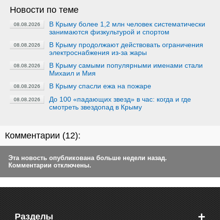
Новости по теме
В Крыму более 1,2 млн человек систематически
08.08.2026
занимаются физкультурой и спортом
В Крыму продолжают действовать ограничения
08.08.2026
электроснабжения из-за жары
В Крыму самыми популярными именами стали
08.08.2026
Михаил и Мия
В Крыму спасли ежа на пожаре
08.08.2026
До 100 «падающих звезд» в час: когда и где
08.08.2026
смотреть звездопад в Крыму
Комментарии (
12
):
Эта новость опубликована больше недели назад.
Комментарии отключены.
+
Разделы