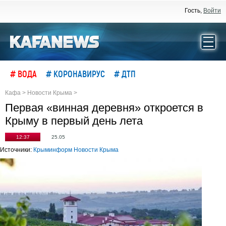
Гость,
Войти
# ВОДА
# КОРОНАВИРУС
# ДТП
Кафа
>
Новости Крыма
>
Первая «винная деревня» откроется в
Крыму в первый день лета
12:37
25.05
Источники:
Крыминформ
Новости Крыма