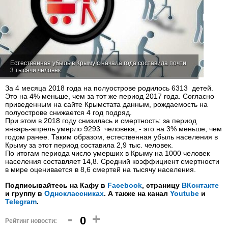
Естественная убыль в Крыму с начала года составила почти
3 тысячи человек
За 4 месяца 2018 года на полуострове родилось 6313 детей.
Это на 4% меньше, чем за тот же период 2017 года. Согласно
приведенным на сайте Крымстата данным, рождаемость на
полуострове снижается 4 год подряд.
При этом в 2018 году снизилась и смертность: за период
январь-апрель умерло 9293 человека, - это на 3% меньше, чем
годом ранее. Таким образом, естественная убыль населения в
Крыму за этот период составила 2,9 тыс. человек.
По итогам периода число умерших в Крыму на 1000 человек
населения составляет 14,8. Средний коэффициент смертности
в мире оценивается в 8,6 смертей на тысячу населения.
Подписывайтесь на Кафу в
Facebook
, страницу
ВКонтакте
и группу в
Одноклассниках
. А также на канал
Youtube
и
Telegram
.
-
+
0
Рейтинг новости: