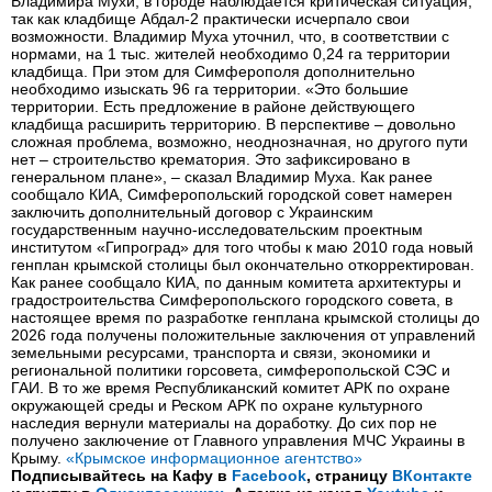
Владимира Мухи, в городе наблюдается критическая ситуация,
так как кладбище Абдал-2 практически исчерпало свои
возможности. Владимир Муха уточнил, что, в соответствии с
нормами, на 1 тыс. жителей необходимо 0,24 га территории
кладбища. При этом для Симферополя дополнительно
необходимо изыскать 96 га территории. «Это большие
территории. Есть предложение в районе действующего
кладбища расширить территорию. В перспективе – довольно
сложная проблема, возможно, неоднозначная, но другого пути
нет – строительство крематория. Это зафиксировано в
генеральном плане», – сказал Владимир Муха. Как ранее
сообщало КИА, Симферопольский городской совет намерен
заключить дополнительный договор с Украинским
государственным научно-исследовательским проектным
институтом «Гипроград» для того чтобы к маю 2010 года новый
генплан крымской столицы был окончательно откорректирован.
Как ранее сообщало КИА, по данным комитета архитектуры и
градостроительства Симферопольского городского совета, в
настоящее время по разработке генплана крымской столицы до
2026 года получены положительные заключения от управлений
земельными ресурсами, транспорта и связи, экономики и
региональной политики горсовета, симферопольской СЭС и
ГАИ. В то же время Республиканский комитет АРК по охране
окружающей среды и Реском АРК по охране культурного
наследия вернули материалы на доработку. До сих пор не
получено заключение от Главного управления МЧС Украины в
Крыму.
«Крымское информационное агентство»
Подписывайтесь на Кафу в
Facebook
, страницу
ВКонтакте