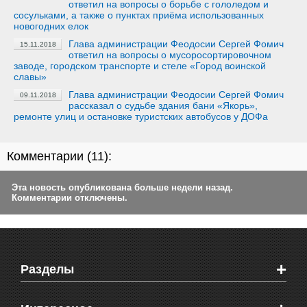
ответил на вопросы о борьбе с гололедом и
сосульками, а также о пунктах приёма использованных
новогодних елок
Глава администрации Феодосии Сергей Фомич
15.11.2018
ответил на вопросы о мусоросортировочном
заводе, городском транспорте и стеле «Город воинской
славы»
Глава администрации Феодосии Сергей Фомич
09.11.2018
рассказал о судьбе здания бани «Якорь»,
ремонте улиц и остановке туристских автобусов у ДОФа
Комментарии (
11
):
Эта новость опубликована больше недели назад.
Комментарии отключены.
+
Разделы
Новости Феодосии