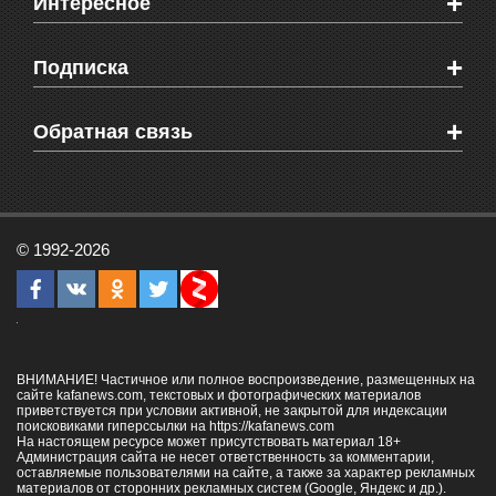
+
Интересное
Новости Крыма
Мировые новости
Видео о Феодосии
+
Подписка
Объявления
Веб-камеры Феодосии
Здоровье
Блоги феодосийцев
Печатная версия газеты "Кафа"
+
СМС мнения читателей
Обратная связь
Школы Феодосии
RSS
Рекламодателям
Контактная информация
© 1992-2026
ВНИМАНИЕ! Частичное или полное воспроизведение, размещенных на
сайте kafanews.com, текстовых и фотографических материалов
приветствуется при условии активной, не закрытой для индексации
поисковиками гиперссылки на
https://kafanews.com
На настоящем ресурсе может присутствовать материал 18+
Администрация сайта не несет ответственность за комментарии,
оставляемые пользователями на сайте, а также за характер рекламных
материалов от сторонних рекламных систем (Google, Яндекс и др.).