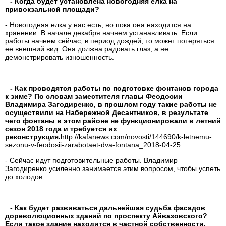
- Когда будет установлена новогодняя елка на
привокзальной площади?
- Новогодняя елка у нас есть, но пока она находится на
хранении. В начале декабря начнем устанавливать. Если
работы начнем сейчас, в период дождей, то может потеряться
ее внешний вид. Она должна радовать глаз, а не
демонстрировать изношенность.
- Как проводятся работы по подготовке фонтанов города
к зиме? По словам заместителя главы Феодосии
Владимира Загодиренко, в прошлом году такие работы не
осуществили на Набережной Десантников, в результате
чего фонтаны в этом районе не функционировали в летний
сезон 2018 года и требуется их
реконструкция.
http://kafanews.com/novosti/144690/k-letnemu-
sezonu-v-feodosii-zarabotaet-dva-fontana_2018-04-25
- Сейчас идут подготовительные работы. Владимир
Загодиренко усиленно занимается этим вопросом, чтобы успеть
до холодов.
- Как будет развиваться дальнейшая судьба фасадов
дореволюционных зданий по проспекту Айвазовского?
Если такое здание находится в частной собственности,