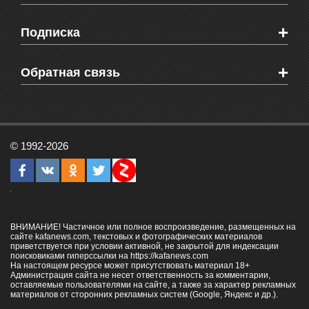
Мировые новости
Видео о Феодосии
+
Подписка
Объявления
Веб-камеры Феодосии
Здоровье
Блоги феодосийцев
Печатная версия газеты "Кафа"
+
СМС мнения читателей
Обратная связь
Школы Феодосии
RSS
Рекламодателям
Контактная информация
© 1992-2026
ВНИМАНИЕ! Частичное или полное воспроизведение, размещенных на
сайте kafanews.com, текстовых и фотографических материалов
приветствуется при условии активной, не закрытой для индексации
поисковиками гиперссылки на
https://kafanews.com
На настоящем ресурсе может присутствовать материал 18+
Администрация сайта не несет ответственность за комментарии,
оставляемые пользователями на сайте, а также за характер рекламных
материалов от сторонних рекламных систем (Google, Яндекс и др.).