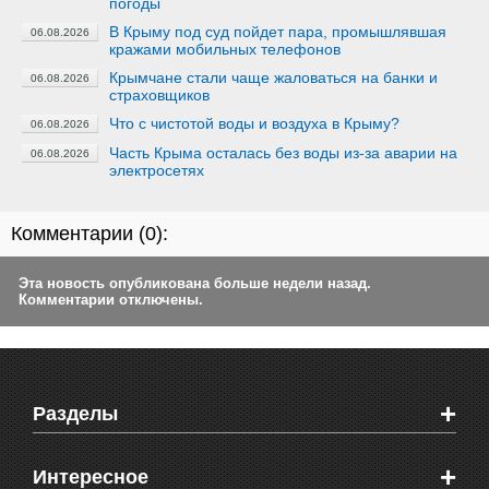
погоды
В Крыму под суд пойдет пара, промышлявшая
06.08.2026
кражами мобильных телефонов
Крымчане стали чаще жаловаться на банки и
06.08.2026
страховщиков
Что с чистотой воды и воздуха в Крыму?
06.08.2026
Часть Крыма осталась без воды из-за аварии на
06.08.2026
электросетях
Комментарии (
0
):
Эта новость опубликована больше недели назад.
Комментарии отключены.
+
Разделы
Новости Феодосии
+
Интересное
Новости Крыма