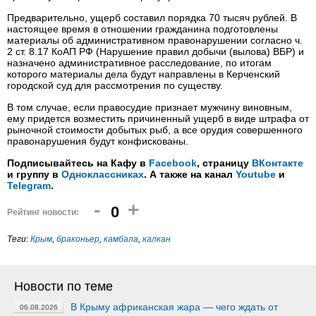
Предварительно, ущерб составил порядка 70 тысяч рублей. В
настоящее время в отношении гражданина подготовлены
материалы об административном правонарушении согласно ч.
2 ст. 8.17 КоАП РФ (Нарушение правил добычи (вылова) ВБР) и
назначено административное расследование, по итогам
которого материалы дела будут направлены в Керченский
городской суд для рассмотрения по существу.
В том случае, если правосудие признает мужчину виновным,
ему придется возместить причиненный ущерб в виде штрафа от
рыночной стоимости добытых рыб, а все орудия совершенного
правонарушения будут конфискованы.
Подписывайтесь на Кафу в
Facebook
, страницу
ВКонтакте
и группу в
Одноклассниках
. А также на канал
Youtube
и
Telegram
.
-
+
0
Рейтинг новости:
Теги:
Крым
,
браконьер
,
камбала
,
калкан
Новости по теме
В Крыму африканская жара — чего ждать от
06.08.2026