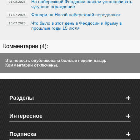
На набережной Феодосии начали устанавливать
01.08.2026
чугунное ограждение
Фонари на Новой набережной переделают
17.07.2026
Что было в этот день в Феодосии и Крыму в
15.07.2026
прошлые годы 15 июля
Комментарии (
4
):
Эта новость опубликована больше недели назад.
Комментарии отключены.
+
Разделы
Новости Феодосии
+
Интересное
Новости Крыма
Мировые новости
Видео о Феодосии
+
Подписка
Объявления
Веб-камеры Феодосии