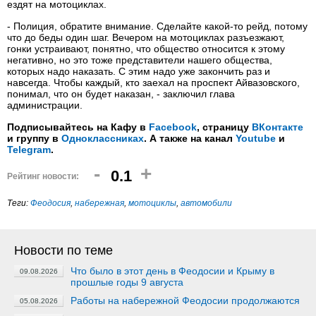
ездят на мотоциклах.
- Полиция, обратите внимание. Сделайте какой-то рейд, потому
что до беды один шаг. Вечером на мотоциклах разъезжают,
гонки устраивают, понятно, что общество относится к этому
негативно, но это тоже представители нашего общества,
которых надо наказать. С этим надо уже закончить раз и
навсегда. Чтобы каждый, кто заехал на проспект Айвазовского,
понимал, что он будет наказан, - заключил глава
администрации.
Подписывайтесь на Кафу в
Facebook
, страницу
ВКонтакте
и группу в
Одноклассниках
. А также на канал
Youtube
и
Telegram
.
-
+
0.1
Рейтинг новости:
Теги:
Феодосия
,
набережная
,
мотоциклы
,
автомобили
Новости по теме
Что было в этот день в Феодосии и Крыму в
09.08.2026
прошлые годы 9 августа
Работы на набережной Феодосии продолжаются
05.08.2026