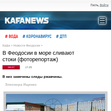
Гость,
Войти
# ВОДА
# КОРОНАВИРУС
# ДТП
Кафа
>
Новости Феодосии
>
В Феодосии в море сливают
стоки (фоторепортаж)
08:07
17.05
В них замечены следы ржавчины.
Элеонора Ищенко