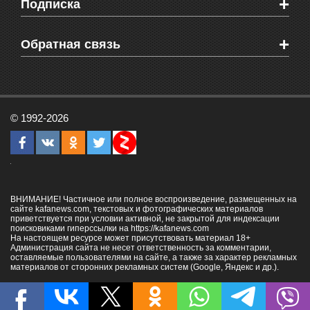
+
Подписка
Объявления
Веб-камеры Феодосии
Здоровье
Блоги феодосийцев
Печатная версия газеты "Кафа"
+
СМС мнения читателей
Обратная связь
Школы Феодосии
RSS
Рекламодателям
Контактная информация
© 1992-2026
ВНИМАНИЕ! Частичное или полное воспроизведение, размещенных на
сайте kafanews.com, текстовых и фотографических материалов
приветствуется при условии активной, не закрытой для индексации
поисковиками гиперссылки на
https://kafanews.com
На настоящем ресурсе может присутствовать материал 18+
Администрация сайта не несет ответственность за комментарии,
оставляемые пользователями на сайте, а также за характер рекламных
материалов от сторонних рекламных систем (Google, Яндекс и др.).