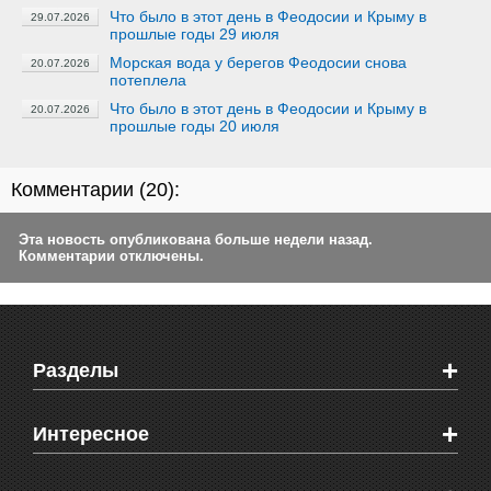
Что было в этот день в Феодосии и Крыму в
29.07.2026
прошлые годы 29 июля
Морская вода у берегов Феодосии снова
20.07.2026
потеплела
Что было в этот день в Феодосии и Крыму в
20.07.2026
прошлые годы 20 июля
Комментарии (
20
):
Эта новость опубликована больше недели назад.
Комментарии отключены.
+
Разделы
Новости Феодосии
+
Интересное
Новости Крыма
Мировые новости
Видео о Феодосии