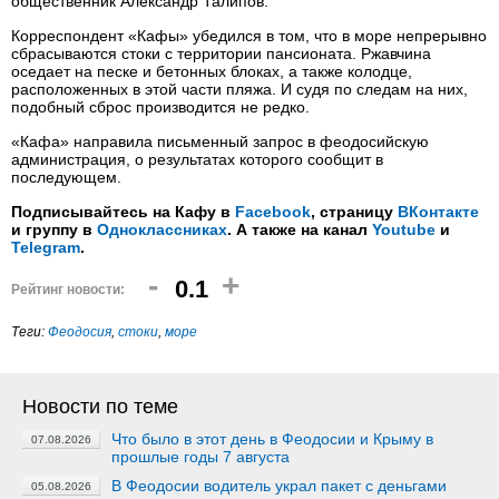
общественник Александр Талипов.
Корреспондент «Кафы» убедился в том, что в море непрерывно
сбрасываются стоки с территории пансионата. Ржавчина
оседает на песке и бетонных блоках, а также колодце,
расположенных в этой части пляжа. И судя по следам на них,
подобный сброс производится не редко.
«Кафа» направила письменный запрос в феодосийскую
администрация, о результатах которого сообщит в
последующем.
Подписывайтесь на Кафу в
Facebook
, страницу
ВКонтакте
и группу в
Одноклассниках
. А также на канал
Youtube
и
Telegram
.
-
+
0.1
Рейтинг новости:
Теги:
Феодосия
,
стоки
,
море
Новости по теме
Что было в этот день в Феодосии и Крыму в
07.08.2026
прошлые годы 7 августа
В Феодосии водитель украл пакет с деньгами
05.08.2026