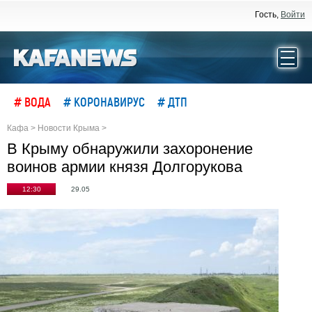
Гость,
Войти
# ВОДА
# КОРОНАВИРУС
# ДТП
Кафа
>
Новости Крыма
>
В Крыму обнаружили захоронение
воинов армии князя Долгорукова
12:30
29.05