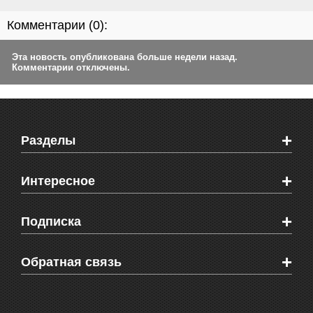
Комментарии (
0
):
Эта новость опубликована больше недели назад.
Комментарии отключены.
+
Разделы
Новости Феодосии
+
Интересное
Новости Крыма
Мировые новости
Видео о Феодосии
+
Подписка
Объявления
Веб-камеры Феодосии
Здоровье
Блоги феодосийцев
Печатная версия газеты "Кафа"
+
СМС мнения читателей
Обратная связь
Школы Феодосии
RSS
Рекламодателям
Контактная информация