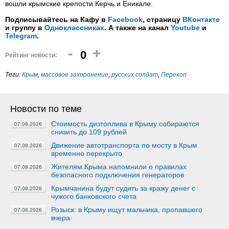
вошли крымские крепости Керчь и Еникале.
Подписывайтесь на Кафу в
Facebook
, страницу
ВКонтакте
и группу в
Одноклассниках
. А также на канал
Youtube
и
Telegram
.
-
+
0
Рейтинг новости:
Теги:
Крым
,
массовое захоронение
,
русских солдат
,
Перекоп
Новости по теме
Стоимость дизтоплива в Крыму собираются
07.08.2026
снизить до 109 рублей
Движение автотранспорта по мосту в Крым
07.08.2026
временно перекрыто
Жителям Крыма напомнили о правилах
07.08.2026
безопасного подключения генераторов
Крымчанина будут судить за кражу денег с
07.08.2026
чужого банковского счета
Розыск: в Крыму ищут мальчика, пропавшего
07.08.2026
вчера