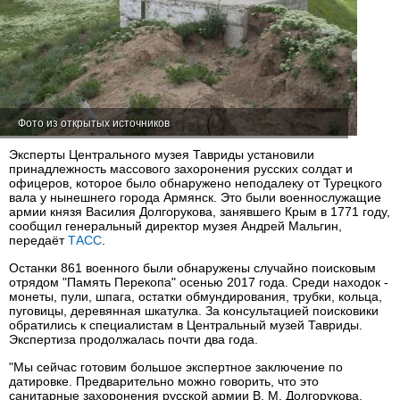
Фото из открытых источников
Эксперты Центрального музея Тавриды установили
принадлежность массового захоронения русских солдат и
офицеров, которое было обнаружено неподалеку от Турецкого
вала у нынешнего города Армянск. Это были военнослужащие
армии князя Василия Долгорукова, занявшего Крым в 1771 году,
сообщил генеральный директор музея Андрей Мальгин,
передаёт
ТАСС
.
Останки 861 военного были обнаружены случайно поисковым
отрядом "Память Перекопа" осенью 2017 года. Среди находок -
монеты, пули, шпага, остатки обмундирования, трубки, кольца,
пуговицы, деревянная шкатулка. За консультацией поисковики
обратились к специалистам в Центральный музей Тавриды.
Экспертиза продолжалась почти два года.
"Мы сейчас готовим большое экспертное заключение по
датировке. Предварительно можно говорить, что это
санитарные захоронения русской армии В. М. Долгорукова,