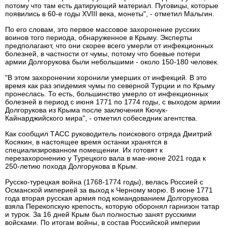
потому что там есть датирующий материал. Пуговицы, которые
появились в 60-е годы XVIII века, монеты", - отметил Мальгин.
По его словам, это первое массовое захоронение русских
воинов того периода, обнаруженное в Крыму. Эксперты
предполагают, что они скорее всего умерли от инфекционных
болезней, в частности от чумы, потому что боевые потери
армии Долгорукова были небольшими - около 150-180 человек.
"В этом захоронении хоронили умерших от инфекций. В это
время как раз эпидемия чумы по северной Турции и по Крыму
пронеслась. То есть, большинство умерло от инфекционных
болезней в период с июня 1771 по 1774 годы, с выходом армии
Долгорукова из Крыма после заключения Кючук-
Кайнарджийского мира", - отметил собеседник агентства.
Как сообщил ТАСС руководитель поискового отряда Дмитрий
Косякин, в настоящее время останки хранятся в
специализированном помещении. Их готовят к
перезахоронению у Турецкого вала в мае-июне 2021 года к
250-летию похода Долгорукова в Крым.
Русско-турецкая война (1768-1774 годы), велась Россией с
Османской империей за выход к Черному морю. В июне 1771
года вторая русская армия под командованием Долгорукова
взяла Перекопскую крепость, которую оборонял гарнизон татар
и турок. За 16 дней Крым был полностью занят русскими
войсками. По итогам войны, в состав Российской империи