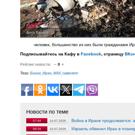
Фото Reuters
человек, большинство из них были гражданами Ир
Подписывайтесь на Кафу в
Facebook
, страницу
ВКон
Рейтинг новости:
0
Теги:
Боинг
,
Иран
,
МАУ
,
самолет
Новости по теме
Война в Иране продолжается: 
07:44
14.07.2026
Израиль обвинил Иран в плани
08:34
10.07.2026