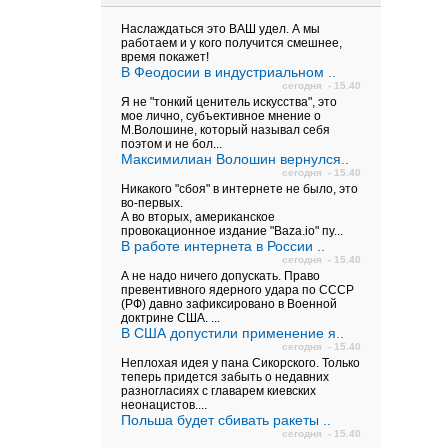
Наслаждаться это ВАШ удел. А мы
работаем и у кого получится смешнее,
время покажет!
В Феодосии в индустриальном ..
сегодня - 15.40
Я не "тонкий ценитель искусства", это
мое лично, субъективное мнение о
М.Волошине, который называл себя
поэтом и не бол...
Максимилиан Волошин вернулся..
сегодня - 15.40
Никакого "сбоя" в интернете не было, это
во-первых.
А во вторых, американское
провокационное издание "Baza.io" пу...
В работе интернета в России ..
сегодня - 15.40
А не надо ничего допускать. Право
превентивного ядерного удара по СССР
(РФ) давно зафиксировано в Военной
доктрине США. ...
В США допустили применение я..
сегодня - 15.40
Неплохая идея у пана Сикорского. Только
теперь придется забыть о недавних
разногласиях с главарем киевских
неонацистов....
Польша будет сбивать ракеты ..
сегодня - 15.40