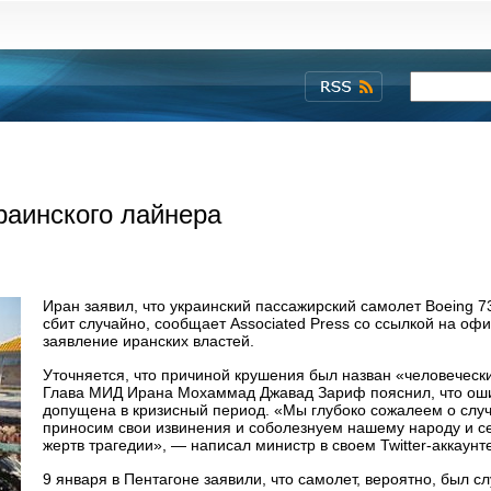
раинского лайнера
Иран заявил, что украинский пассажирский самолет Boeing 7
сбит случайно, сообщает Associated Press со ссылкой на оф
заявление иранских властей.
Уточняется, что причиной крушения был назван «человеческ
Глава МИД Ирана Мохаммад Джавад Зариф пояснил, что ош
допущена в кризисный период. «Мы глубоко сожалеем о слу
приносим свои извинения и соболезнуем нашему народу и с
жертв трагедии», — написал министр в своем Twitter-аккаунт
9 января в Пентагоне заявили, что самолет, вероятно, был с