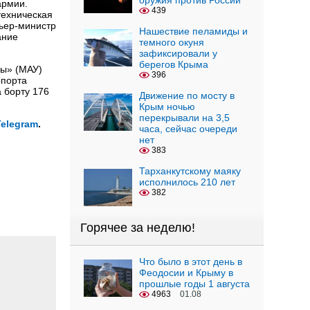
оружия против России
армии.
439
техническая
ьер-министр
Нашествие пеламиды и
ание
темного окуня
зафиксировали у
берегов Крыма
ны» (МАУ)
396
опорта
 борту 176
Движение по мосту в
Крым ночью
перекрывали на 3,5
Telegram
.
часа, сейчас очереди
нет
383
Тарханкутскому маяку
исполнилось 210 лет
382
Горячее за неделю!
Что было в этот день в
Феодосии и Крыму в
прошлые годы 1 августа
4963
01.08