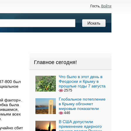
Гость,
Войти
Главное сегодня!
Что было в этот день в
Феодосии и Крыму в
37-800 был
прошлые годы 7 августа
ициальное
2575
Глобальное потепление
ий фактор».
в Крыму обгоняет
ибка была
мировые показатели
чившемся,
446
емьям всех
е.
В США допустили
применение ядерного
лучайно сбит