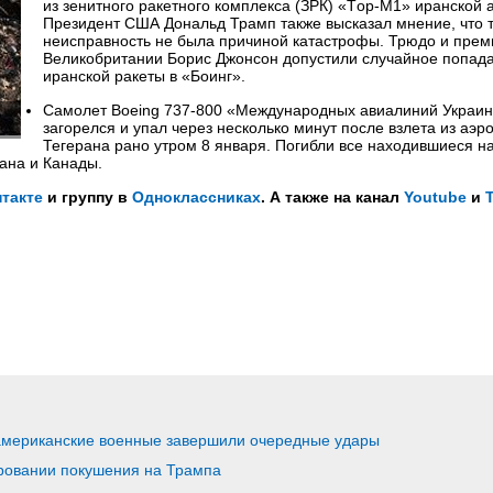
из зенитного ракетного комплекса (ЗРК) «Tор-M1» иранской 
Президент США Дональд Трамп также высказал мнение, что 
неисправность не была причиной катастрофы. Трюдо и прем
Великобритании Борис Джонсон допустили случайное попад
иранской ракеты в «Боинг».
Самолет Boeing 737-800 «Международных авиалиний Украи
загорелся и упал через несколько минут после взлета из аэр
Тегерана рано утром 8 января. Погибли все находившиеся на
ана и Канады.
такте
и группу в
Одноклассниках
. А также на канал
Youtube
и
американские военные завершили очередные удары
ровании покушения на Трампа