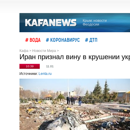
Крым: новости
Феодосии
# ВОДА
# КОРОНАВИРУС
# ДТП
Кафа
>
Новости Мира
>
Иран признал вину в крушении ук
10:39
11.01
Источники:
Lenta.ru