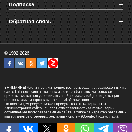
+
Подписка
Объявления
Веб-камеры Феодосии
Здоровье
Блоги феодосийцев
Печатная версия газеты "Кафа"
+
СМС мнения читателей
Обратная связь
Школы Феодосии
RSS
Рекламодателям
Контактная информация
© 1992-2026
ВНИМАНИЕ! Частичное или полное воспроизведение, размещенных на
сайте kafanews.com, текстовых и фотографических материалов
приветствуется при условии активной, не закрытой для индексации
поисковиками гиперссылки на
https://kafanews.com
На настоящем ресурсе может присутствовать материал 18+
Администрация сайта не несет ответственность за комментарии,
оставляемые пользователями на сайте, а также за характер рекламных
материалов от сторонних рекламных систем (Google, Яндекс и др.).