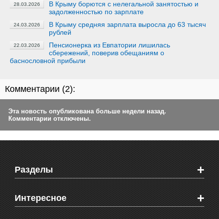
В Крыму борются с нелегальной занятостью и
28.03.2026
задолженностью по зарплате
В Крыму средняя зарплата выросла до 63 тысяч
24.03.2026
рублей
Пенсионерка из Евпатории лишилась
22.03.2026
сбережений, поверив обещаниям о
баснословной прибыли
Комментарии (
2
):
Эта новость опубликована больше недели назад.
Комментарии отключены.
+
Разделы
Новости Феодосии
+
Интересное
Новости Крыма
Мировые новости
Видео о Феодосии