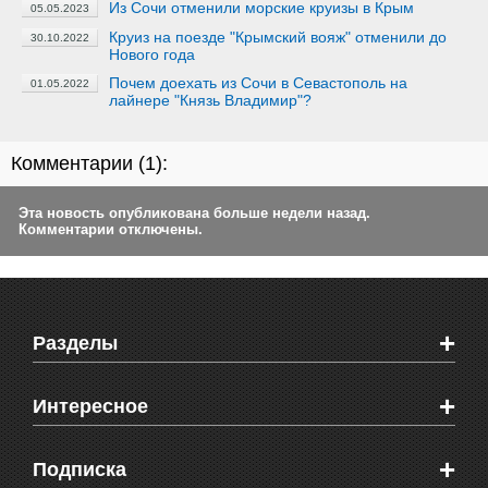
Из Сочи отменили морские круизы в Крым
05.05.2023
Круиз на поезде "Крымский вояж" отменили до
30.10.2022
Нового года
Почем доехать из Сочи в Севастополь на
01.05.2022
лайнере "Князь Владимир"?
Комментарии (
1
):
Эта новость опубликована больше недели назад.
Комментарии отключены.
+
Разделы
Новости Феодосии
+
Интересное
Новости Крыма
Мировые новости
Видео о Феодосии
+
Подписка
Объявления
Веб-камеры Феодосии