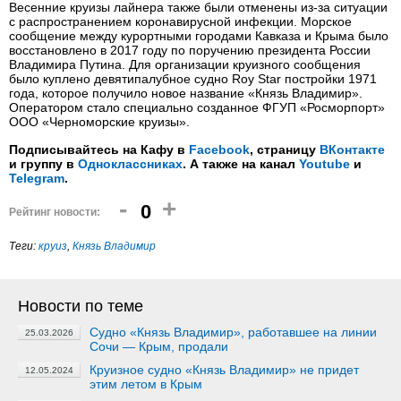
Весенние круизы лайнера также были отменены из-за ситуации
с распространением коронавирусной инфекции. Морское
сообщение между курортными городами Кавказа и Крыма было
восстановлено в 2017 году по поручению президента России
Владимира Путина. Для организации круизного сообщения
было куплено девятипалубное судно Roy Star постройки 1971
года, которое получило новое название «Князь Владимир».
Оператором стало специально созданное ФГУП «Росморпорт»
ООО «Черноморские круизы».
Подписывайтесь на Кафу в
Facebook
, страницу
ВКонтакте
и группу в
Одноклассниках
. А также на канал
Youtube
и
Telegram
.
-
+
0
Рейтинг новости:
Теги:
круиз
,
Князь Владимир
Новости по теме
Судно «Князь Владимир», работавшее на линии
25.03.2026
Сочи — Крым, продали
Круизное судно «Князь Владимир» не придет
12.05.2024
этим летом в Крым