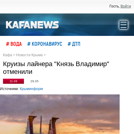
Гость,
Войти
# ВОДА
# КОРОНАВИРУС
# ДТП
Кафа
>
Новости Крыма
>
Круизы лайнера "Князь Владимир"
отменили
11:49
29.05
Источники:
Крыминформ