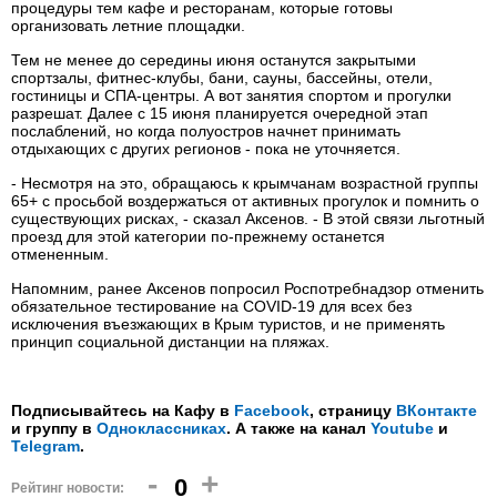
процедуры тем кафе и ресторанам, которые готовы
организовать летние площадки.
Тем не менее до середины июня останутся закрытыми
спортзалы, фитнес-клубы, бани, сауны, бассейны, отели,
гостиницы и СПА-центры. А вот занятия спортом и прогулки
разрешат. Далее с 15 июня планируется очередной этап
послаблений, но когда полуостров начнет принимать
отдыхающих с других регионов - пока не уточняется.
- Несмотря на это, обращаюсь к крымчанам возрастной группы
65+ с просьбой воздержаться от активных прогулок и помнить о
существующих рисках, - сказал Аксенов. - В этой связи льготный
проезд для этой категории по-прежнему останется
отмененным.
Напомним, ранее Аксенов попросил Роспотребнадзор отменить
обязательное тестирование на COVID-19 для всех без
исключения въезжающих в Крым туристов, и не применять
принцип социальной дистанции на пляжах.
Подписывайтесь на Кафу в
Facebook
, страницу
ВКонтакте
и группу в
Одноклассниках
. А также на канал
Youtube
и
Telegram
.
-
+
0
Рейтинг новости: