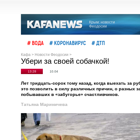
Крым: новости
Феодосии
# ВОДА
# КОРОНАВИРУС
# ДТП
Кафа
>
Новости Феодосии
>
Убери за своей собачкой!
13:28
10.04
Лет тридцать-сорок тому назад, когда выехать за р
это позволить в силу различных причин, о разных 
побывавших в «забугорье» счастливчиков.
Татьяна Мариничева