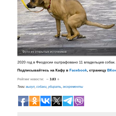
Фото из открытых источников
2020 год в Феодосии оштрафовано 11 владельцев собак.
Подписывайтесь на Кафу в
Facebook
, страницу
ВКон
Рейтинг новости:
3.83
Теги:
выгул
,
собаки
,
убирать
,
экскременты