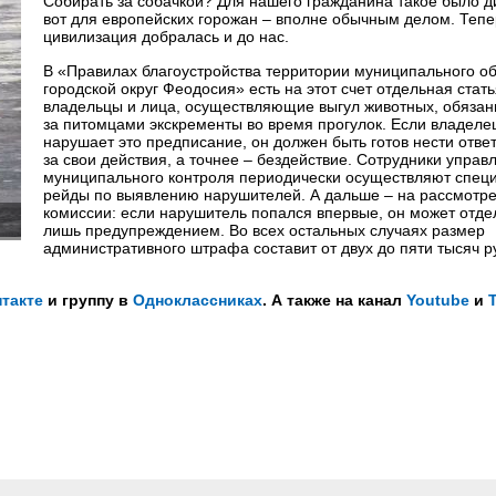
Собирать за собачкой? Для нашего гражданина такое было д
вот для европейских горожан – вполне обычным делом. Тепе
цивилизация добралась и до нас.
В «Правилах благоустройства территории муниципального о
городской округ Феодосия» есть на этот счет отдельная стать
владельцы и лица, осуществляющие выгул животных, обязан
за питомцами экскременты во время прогулок. Если владеле
нарушает это предписание, он должен быть готов нести отве
за свои действия, а точнее – бездействие. Сотрудники управ
муниципального контроля периодически осуществляют спец
рейды по выявлению нарушителей. А дальше – на рассмотр
комиссии: если нарушитель попался впервые, он может отде
лишь предупреждением. Во всех остальных случаях размер
административного штрафа составит от двух до пяти тысяч р
такте
и группу в
Одноклассниках
. А также на канал
Youtube
и