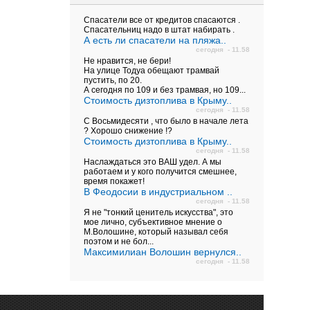
Спасатели все от кредитов спасаются .
Спасательниц надо в штат набирать .
А есть ли спасатели на пляжа..
сегодня - 11.58
Не нравится, не бери!
На улице Тодуа обещают трамвай
пустить, по 20.
А сегодня по 109 и без трамвая, но 109...
Стоимость дизтоплива в Крыму..
сегодня - 11.58
С Восьмидесяти , что было в начале лета
? Хорошо снижение !?
Стоимость дизтоплива в Крыму..
сегодня - 11.58
Наслаждаться это ВАШ удел. А мы
работаем и у кого получится смешнее,
время покажет!
В Феодосии в индустриальном ..
сегодня - 11.58
Я не "тонкий ценитель искусства", это
мое лично, субъективное мнение о
М.Волошине, который называл себя
поэтом и не бол...
Максимилиан Волошин вернулся..
сегодня - 11.58