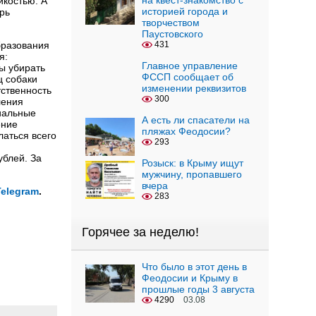
на квест-знакомство с
икостью. А
историей города и
рь
творчеством
Паустовского
бразования
431
я:
Главное управление
ы убирать
ФССП сообщает об
ц собаки
изменении реквизитов
тственность
300
ления
иальные
А есть ли спасатели на
ение
пляжах Феодосии?
латься всего
293
ублей. За
Розыск: в Крыму ищут
мужчину, пропавшего
вчера
Telegram
.
283
Горячее за неделю!
Что было в этот день в
Феодосии и Крыму в
прошлые годы 3 августа
4290
03.08