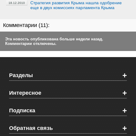
Стратегия развития Крыма нашла одобрение
18.12.2010
еще в двух комиссиях парламента Крыма
Комментарии (
11
):
Эта новость опубликована больше недели назад.
Комментарии отключены.
+
Разделы
Новости Феодосии
+
Интересное
Новости Крыма
Мировые новости
Видео о Феодосии
+
Подписка
Объявления
Веб-камеры Феодосии
Здоровье
Блоги феодосийцев
Печатная версия газеты "Кафа"
+
СМС мнения читателей
Обратная связь
Школы Феодосии
RSS