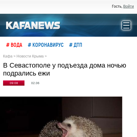
Гость,
Войти
# ВОДА
# КОРОНАВИРУС
# ДТП
Кафа
>
Новости Крыма
>
В Севастополе у подъезда дома ночью
подрались ежи
09:08
02.06