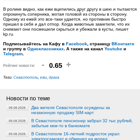
В ролике видно, как ежи вцепились друг другу в шею и пытаются
опрокинуть соперника, мотая головой из стороны в сторону.
Одному из ежей это все-таки удается, но противник быстро
пришел в себя и дал отпор. Когда животные заметили, что их
снимают они посмешили скрыться и убежали в кусты, пишет
kp.ru.
Подписывайтесь на Кафу в
Facebook
, страницу
ВКонтакте
и группу в
Одноклассниках
. А также на канал
Youtube
и
Telegram
.
-
+
0.65
Рейтинг новости:
Теги:
Севастополь
,
ежи
,
драка
Новости по теме
Два жителя Севастополя осуждены за
06.08.2026
незаконную продажу SIM-карт
В Севастополе пенсионер забрал 32 тыс рублей,
06.08.2026
забытые кем-то в банкомате
В Севастополе 16-летний подросток украл
05.08.2026
электросамокат и обменял на мопед