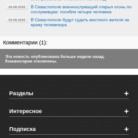
В Севастополе военнослужащий открыл огонь по
04.08.2026
сослуживцам: погибли четыре человека
В Севастополе будут судить местного жителя за
03.08.2026
кражу телевизора
Комментарии (
1
):
Эта новость опубликована больше недели назад.
Комментарии отключены.
+
Разделы
Новости Феодосии
+
Интересное
Новости Крыма
Мировые новости
Видео о Феодосии
+
Подписка
Объявления
Веб-камеры Феодосии