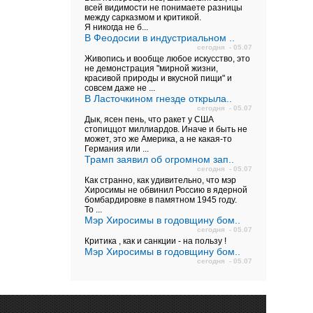
всей видимости не понимаете разницы
между сарказмом и критикой.
Я никогда не б...
В Феодосии в индустриальном ..
сегодня - 05.07
Живопись и вообще любое искусство, это
не демонстрация "мирной жизни,
красивой природы и вкусной пищи" и
совсем даже не ...
В Ласточкином гнезде открыла..
сегодня - 05.07
Дык, ясен пень, что ракет у США
стопиццот миллиардов. Иначе и быть не
может, это же Америка, а не какая-то
Германия или ...
Трамп заявил об огромном зап..
сегодня - 05.07
Как странно, как удивительно, что мэр
Хиросимы не обвинил Россию в ядерной
бомбардировке в памятном 1945 году.
То ...
Мэр Хиросимы в годовщину бом..
сегодня - 05.07
Критика , как и санкции - на пользу !
Мэр Хиросимы в годовщину бом..
сегодня - 05.07