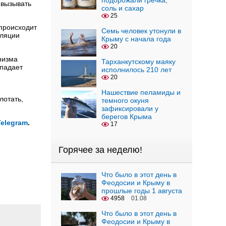
подорожали гречка,
 вызывать
соль и сахар
25
 происходит
Семь человек утонули в
уляции
Крыму с начала года
20
низма
Тарханкутскому маяку
опадает
исполнилось 210 лет
20
Нашествие пеламиды и
лотать,
темного окуня
зафиксировали у
берегов Крыма
Telegram
.
17
Горячее за неделю!
Что было в этот день в
Феодосии и Крыму в
прошлые годы 1 августа
4958
01.08
Что было в этот день в
Феодосии и Крыму в