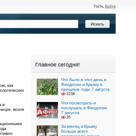
Гость,
Войти
Главное сегодня!
Что было в этот день в
Феодосии и Крыму в
ом, как
прошлые годы 7 августа
иологических
2236
Что посмотреть и
а в
послушать в Феодосии
 море, возле
7 августа
35
зационными
За месяц в Крыму
ода
больше всего
ктивно