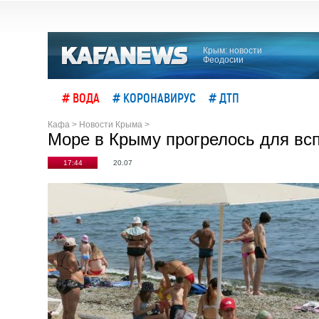
Крым: новости
Феодосии
# ВОДА
# КОРОНАВИРУС
# ДТП
Кафа
>
Новости Крыма
>
Море в Крыму прогрелось для вс
17:44
20.07