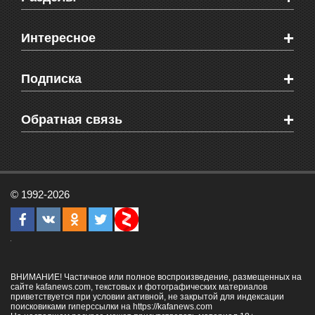
Новости Феодосии
+
Интересное
Новости Крыма
Мировые новости
Видео о Феодосии
+
Подписка
Объявления
Веб-камеры Феодосии
Здоровье
Блоги феодосийцев
Печатная версия газеты "Кафа"
+
СМС мнения читателей
Обратная связь
Школы Феодосии
RSS
Рекламодателям
Контактная информация
© 1992-2026
ВНИМАНИЕ! Частичное или полное воспроизведение, размещенных на
сайте kafanews.com, текстовых и фотографических материалов
приветствуется при условии активной, не закрытой для индексации
поисковиками гиперссылки на
https://kafanews.com