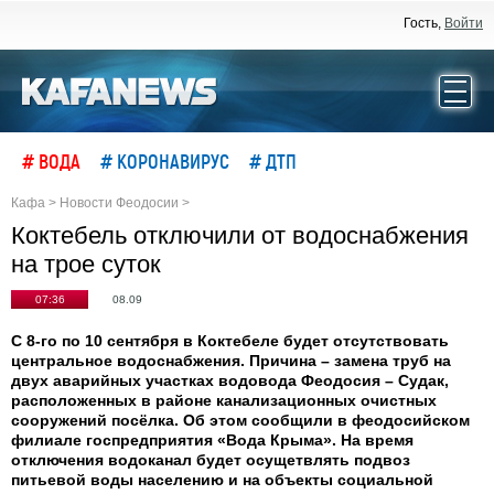
Гость,
Войти
# ВОДА
# КОРОНАВИРУС
# ДТП
Кафа
>
Новости Феодосии
>
Коктебель отключили от водоснабжения
на трое суток
07:36
08.09
С 8-го по 10 сентября в Коктебеле будет отсутствовать
центральное водоснабжения. Причина – замена труб на
двух аварийных участках водовода Феодосия – Судак,
расположенных в районе канализационных очистных
сооружений посёлка. Об этом сообщили в феодосийском
филиале госпредприятия «Вода Крыма». На время
отключения водоканал будет осущетвлять подвоз
питьевой воды населению и на объекты социальной