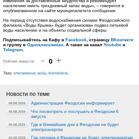
извинения за доставленные неудобства и рекомендует
населению иметь трехдневный запас воды», – говорится в
опубликованном на сайте муниципалитета сообщении.
На период отсутствия водоснабжения силами Феодосийского
филиала «Воды Крыма» будет организован подвоз питьевой
воды населению и на объекты социальной сферы.
Подписывайтесь на Кафу в
Facebook
, страницу
ВКонтакте
и группу в
Одноклассниках
. А также на канал
Youtube
и
Telegram
.
-
+
0
Рейтинг новости:
Теги:
отключение
,
воды
,
Коктебель
Новости по теме
Администрация Феодосии информирует
06.08.2026
Что посмотреть и послушать в Феодосии 6
06.08.2026
августа
Где в ближайшие дни в Феодосии не будет
05.08.2026
электроэнергии
Где сегодня в Феодосии не будет электроэнергии
04.08.2026