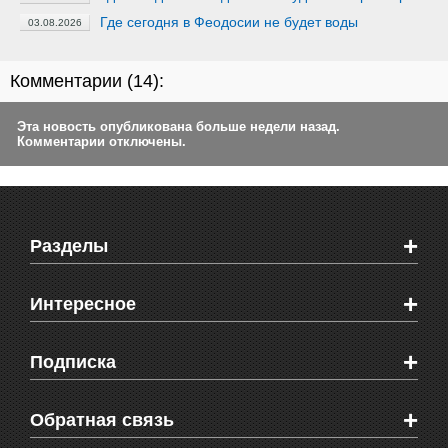
Где сегодня в Феодосии не будет воды
03.08.2026
Комментарии (
14
):
Эта новость опубликована больше недели назад.
Комментарии отключены.
+
Разделы
Новости Феодосии
+
Интересное
Новости Крыма
Мировые новости
Видео о Феодосии
+
Подписка
Объявления
Веб-камеры Феодосии
Здоровье
Блоги феодосийцев
Печатная версия газеты "Кафа"
+
СМС мнения читателей
Обратная связь
Школы Феодосии
RSS