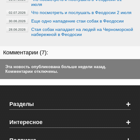
июля
Что посмотреть и послушать в Феодосии 2 июля
02.07.2026
Еще одно нападение стаи собак в Феодосии
30.06.2026
Стая собак нападает на людей на Черноморской
28.06.2026
набережной в Феодосии
Комментарии (
7
):
Эта новость опубликована больше недели назад.
Комментарии отключены.
+
Разделы
Новости Феодосии
+
Интересное
Новости Крыма
Мировые новости
Видео о Феодосии