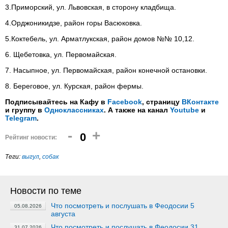
3.Приморский, ул. Львовская, в сторону кладбища.
4.Орджоникидзе, район горы Васюковка.
5.Коктебель, ул. Арматлукская, район домов №№ 10,12.
6. Щебетовка, ул. Первомайская.
7. Насыпное, ул. Первомайская, район конечной остановки.
8. Береговое, ул. Курская, район фермы.
Подписывайтесь на Кафу в
Facebook
, страницу
ВКонтакте
и группу в
Одноклассниках
. А также на канал
Youtube
и
Telegram
.
-
+
0
Рейтинг новости:
Теги:
выгул
,
собак
Новости по теме
Что посмотреть и послушать в Феодосии 5
05.08.2026
августа
Что посмотреть и послушать в Феодосии 31
31.07.2026