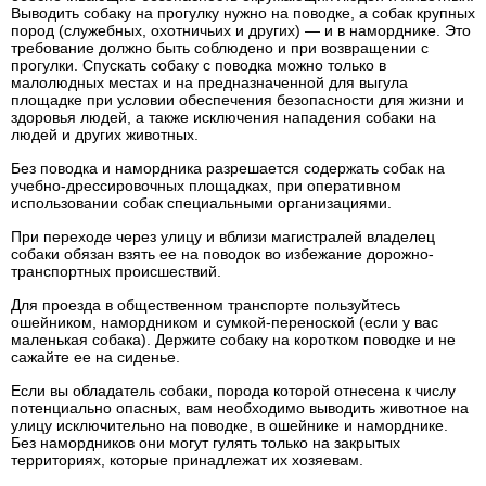
Выводить собаку на прогулку нужно на поводке, а собак крупных
пород (служебных, охотничьих и других) — и в наморднике. Это
требование должно быть соблюдено и при возвращении с
прогулки. Спускать собаку с поводка можно только в
малолюдных местах и на предназначенной для выгула
площадке при условии обеспечения безопасности для жизни и
здоровья людей, а также исключения нападения собаки на
людей и других животных.
Без поводка и намордника разрешается содержать собак на
учебно-дрессировочных площадках, при оперативном
использовании собак специальными организациями.
При переходе через улицу и вблизи магистралей владелец
собаки обязан взять ее на поводок во избежание дорожно-
транспортных происшествий.
Для проезда в общественном транспорте пользуйтесь
ошейником, намордником и сумкой-переноской (если у вас
маленькая собака). Держите собаку на коротком поводке и не
сажайте ее на сиденье.
Если вы обладатель собаки, порода которой отнесена к числу
потенциально опасных, вам необходимо выводить животное на
улицу исключительно на поводке, в ошейнике и наморднике.
Без намордников они могут гулять только на закрытых
территориях, которые принадлежат их хозяевам.