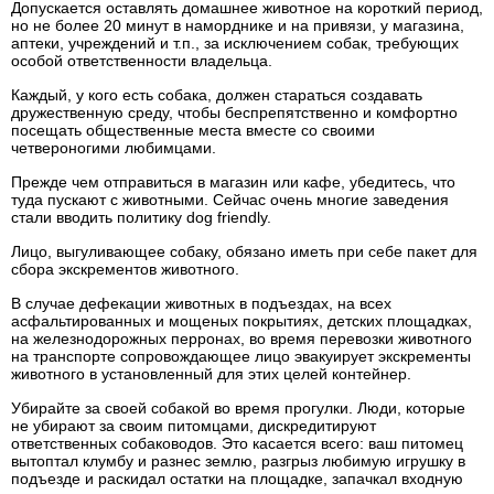
Допускается оставлять домашнее животное на короткий период,
но не более 20 минут в наморднике и на привязи, у магазина,
аптеки, учреждений и т.п., за исключением собак, требующих
особой ответственности владельца.
Каждый, у кого есть собака, должен стараться создавать
дружественную среду, чтобы беспрепятственно и комфортно
посещать общественные места вместе со своими
четвероногими любимцами.
Прежде чем отправиться в магазин или кафе, убедитесь, что
туда пускают с животными. Сейчас очень многие заведения
стали вводить политику dog friendly.
Лицо, выгуливающее собаку, обязано иметь при себе пакет для
сбора экскрементов животного.
В случае дефекации животных в подъездах, на всех
асфальтированных и мощеных покрытиях, детских площадках,
на железнодорожных перронах, во время перевозки животного
на транспорте сопровождающее лицо эвакуирует экскременты
животного в установленный для этих целей контейнер.
Убирайте за своей собакой во время прогулки. Люди, которые
не убирают за своим питомцами, дискредитируют
ответственных собаководов. Это касается всего: ваш питомец
вытоптал клумбу и разнес землю, разгрыз любимую игрушку в
подъезде и раскидал остатки на площадке, запачкал входную