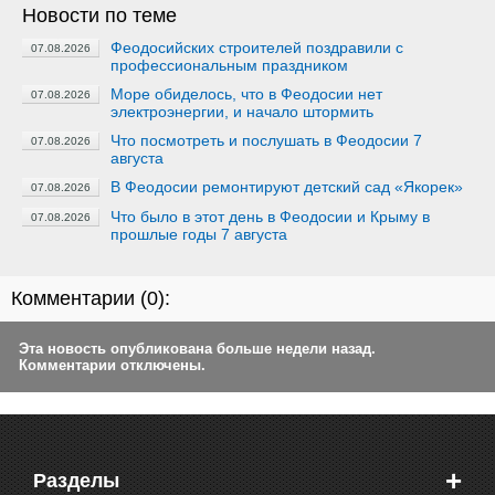
Новости по теме
Феодосийских строителей поздравили с
07.08.2026
профессиональным праздником
Море обиделось, что в Феодосии нет
07.08.2026
электроэнергии, и начало штормить
Что посмотреть и послушать в Феодосии 7
07.08.2026
августа
В Феодосии ремонтируют детский сад «Якорек»
07.08.2026
Что было в этот день в Феодосии и Крыму в
07.08.2026
прошлые годы 7 августа
Комментарии (
0
):
Эта новость опубликована больше недели назад.
Комментарии отключены.
+
Разделы