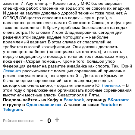
заметил И. Арутенянц. – Кроме того, у МЧС более широкая
специфика работ, спасение на водах это не совсем их епархия.
И денег на закупку довольно дорогой техники тоже пока нет. А
ОСВОД (Общество спасения на водах – прим. ред.), в
наследство доставшееся нам от Советского Союза, эти функции
тоже не выполняет. В Крыму проблема безопасности на водах
очень остра. По словам Игоря Владимировича, сегодня для
решения этой задачи водные мотоциклы – наиболее
приемлемый вариант. В этом случае от спасателей не
требуется высокой квалификации. Они должны доставить
утопающего на берег (на специальных плотиках), и оказать
первую медицинскую помощь в течение тех нескольких минут,
пока едет «Скорая помощь». Кроме того, большой упор
Федерация делает на развитие аквабайка как спорта. Так, Юрий
Левченко
рассчитывает с помощью соревнований привлечь в
регион как участников, так и зрителей. - До этого в Крыму не
было ни одних соревнований, хотя владельцев водных
мотоциклов очень много, - обратил внимание Ю.
Левченко
. – В
этом году с предложением организовать пробные соревнования
выступили местные власти Севастополя и Ялты.
Подписывайтесь на Кафу в
Facebook
, страницу
ВКонтакте
и группу в
Одноклассниках
. А также на канал
Youtube
и
Telegram
.
-
+
0
Рейтинг новости: