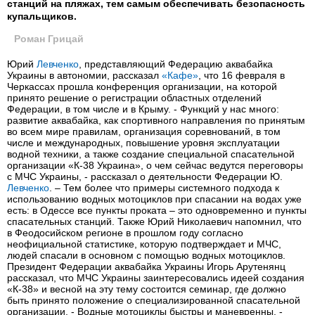
станций на пляжах, тем самым обеспечивать безопасность
купальщиков.
Роман Грицай
Юрий
Левченко
, представляющий Федерацию аквабайка
Украины в автономии, рассказал
«Кафе»
, что 16 февраля в
Черкассах прошла конференция организации, на которой
принято решение о регистрации областных отделений
Федерации, в том числе и в Крыму. - Функций у нас много:
развитие аквабайка, как спортивного направления по принятым
во всем мире правилам, организация соревнований, в том
числе и международных, повышение уровня эксплуатации
водной техники, а также создание специальной спасательной
организации «К-38 Украина», о чем сейчас ведутся переговоры
с МЧС Украины, - рассказал о деятельности Федерации Ю.
Левченко
. – Тем более что примеры системного подхода к
использованию водных мотоциклов при спасании на водах уже
есть: в Одессе все пункты проката – это одновременно и пункты
спасательных станций. Также Юрий Николаевич напомнил, что
в Феодосийском регионе в прошлом году согласно
неофициальной статистике, которую подтверждает и МЧС,
людей спасали в основном с помощью водных мотоциклов.
Президент Федерации аквабайка Украины Игорь Арутенянц
рассказал, что МЧС Украины заинтересовались идеей создания
«К-38» и весной на эту тему состоится семинар, где должно
быть принято положение о специализированной спасательной
организации. - Водные мотоциклы быстры и маневренны, -