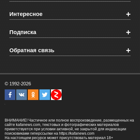
Новости Феодосии
+
Интересное
Новости Крыма
Мировые новости
Видео о Феодосии
+
Подписка
Объявления
Веб-камеры Феодосии
Здоровье
Блоги феодосийцев
Печатная версия газеты "Кафа"
+
СМС мнения читателей
Обратная связь
Школы Феодосии
RSS
Рекламодателям
Контактная информация
© 1992-2026
ВНИМАНИЕ! Частичное или полное воспроизведение, размещенных на
сайте kafanews.com, текстовых и фотографических материалов
приветствуется при условии активной, не закрытой для индексации
поисковиками гиперссылки на
https://kafanews.com
На настоящем ресурсе может присутствовать материал 18+