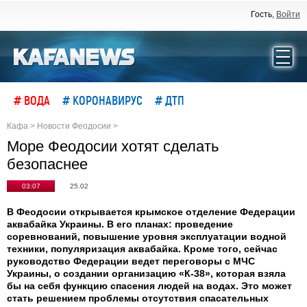
Гость,
Войти
# ВОДА
# КОРОНАВИРУС
# ДТП
Кафа
>
Новости Феодосии
>
Море Феодосии хотят сделать
безопаснее
03:07
25.02
В Феодосии открывается крымское отделение Федерации
аквабайка Украины. В его планах: проведение
соревнований, повышение уровня эксплуатации водной
техники, популяризация аквабайка. Кроме того, сейчас
руководство Федерации ведет переговоры с МЧС
Украины, о создании организацию «К-38», которая взяла
бы на себя функцию спасения людей на водах. Это может
стать решением проблемы отсутствия спасательных