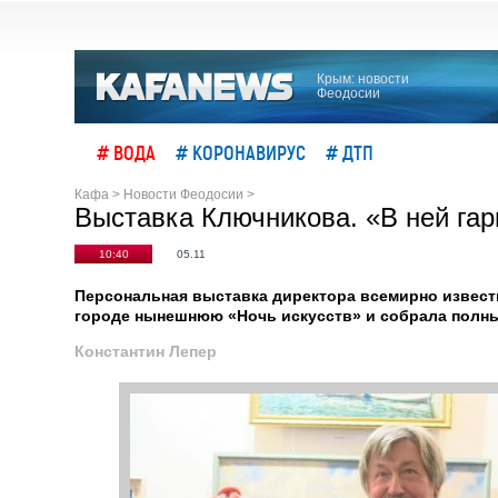
Крым: новости
Феодосии
# ВОДА
# КОРОНАВИРУС
# ДТП
Кафа
>
Новости Феодосии
>
Выставка Ключникова. «В ней га
10:40
05.11
Персональная выставка директора всемирно извес
городе нынешнюю «Ночь искусств» и собрала полны
Константин Лепер