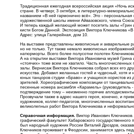
Традиционная ежегодная всероссийская акция «Ночь иск
стране. В четверг, 3 октября, в литературно-мемориаль
названием «В ней гармонично всё». Это - персональная
художественной школы имени Айвазовского, члена Союз
И теперь каждый желающий может посетить залы «Грин 
кисти Богом Данной. Экспозиция Виктора Ключникова «В 
Адрес: улица Галерейная, дом 10.
На выставке представлены живописные и акварельные ра
но не только. Тут также немало живописных изображений
натюрморты. Всего более полусотни полотен Ключникова
А на открытии выставки Виктора Ивановича музей Грина 
«стоячих» тоже всем не хватило. Часть многочисленных 
залы. Вернисаж Виктора Ключникова собрал всех его дру
искусства. Добавил желанных гостей и чудесный, хотя и
юных танцоров студии «Браво» и учащихся-хористов из 
зрителей. Хореографические композиции от танцевально
песенные номера ансамбля «Карамель» (руководитель -
подтверждение тому – неизменно горячие аплодисменты
Прозвучали также в адрес нашего героя, конечно, и прив
художников, коллег-педагогов, многочисленных воспита
великолепных работ Виктора Ключникова и неформальн
Справочная информация.
Виктор Иванович Ключников.
графический факультет Хабаровского государственного 
был народный художник России Виталий Дроздов, оказав
Ключников проживает в Феодосии, занимается здесь пед