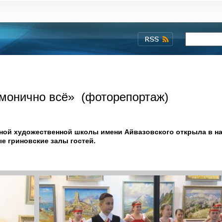
рмонично всё» (фоторепортаж)
тной художественной школы имени Айвазовского открыла в н
е гриновские залы гостей.