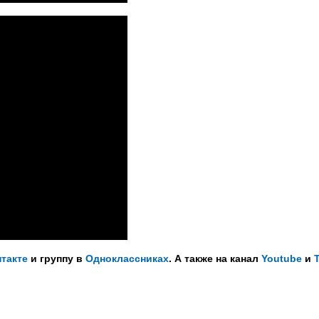
такте
и группу в
Одноклассниках
. А также на канал
Youtube
и