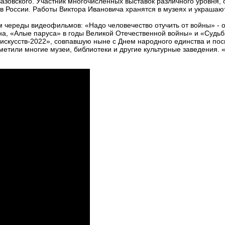
зовского. Участник многочисленных выставок различного уровня, о
в России. Работы Виктора Ивановича хранятся в музеях и украшаю
м череды видеофильмов: «Надо человечество отучить от войны» - 
на, «Алые паруса» в годы Великой Отечественной войны» и «Судьб
ь искусств-2022», совпавшую ныне с Днем народного единства и п
етили многие музеи, библиотеки и другие культурные заведения. 