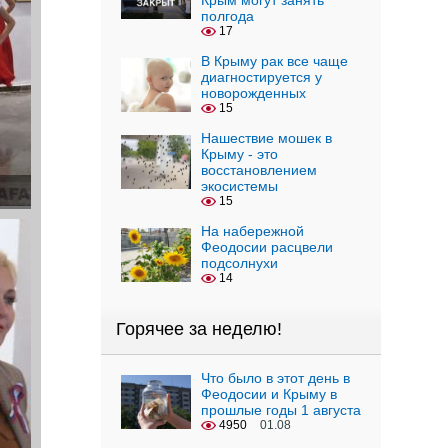
Крым могут занять
полгода
17
В Крыму рак все чаще
диагностируется у
новорожденных
15
Нашествие мошек в
Крыму - это
восстановлением
экосистемы
15
На набережной
Феодосии расцвели
подсолнухи
14
Горячее за неделю!
Что было в этот день в
Феодосии и Крыму в
прошлые годы 1 августа
4950
01.08