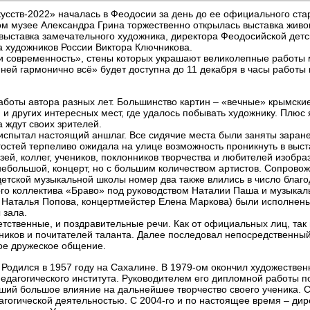
усств-2022» началась в Феодосии за день до ее официального стар
ном музее Александра Грина торжественно открылась выставка живо
 выставка замечательного художника, директора Феодосийской детс
а художников России Виктора Ключникова.
и современность», стены которых украшают великолепные работы
ней гармонично всё» будет доступна до 11 декабря в часы работы 
боты автора разных лет. Большинство картин – «вечные» крымски
 и других интересных мест, где удалось побывать художнику. Плюс 
 ждут своих зрителей.
испытал настоящий аншлаг. Все сидячие места были заняты заране
гостей терпеливо ожидала на улице возможность проникнуть в выс
зей, коллег, учеников, поклонников творчества и любителей изобра
 небольшой, концерт, но с большим количеством артистов. Сопров
детской музыкальной школы номер два также влились в число благ
го коллектива «Браво» под руководством Наталии Паша и музыкал
 Наталья Попова, концертмейстер Елена Маркова) были исполнены
 зала.
етственные, и поздравительные речи. Как от официальных лиц, так 
нников и почитателей таланта. Далее последовал непосредственны
ое дружеское общение.
 Родился в 1957 году на Сахалине. В 1979-ом окончил художествен
педагогического института. Руководителем его дипломной работы п
ший большое влияние на дальнейшее творчество своего ученика. С
агогической деятельностью. С 2004-го и по настоящее время – дир