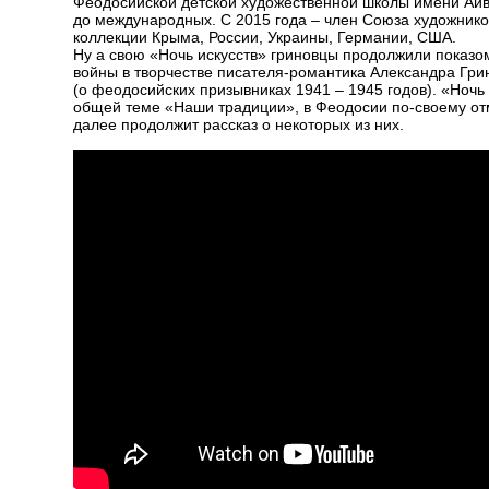
Феодосийской детской художественной школы имени Айва
до международных. С 2015 года – член Союза художнико
коллекции Крыма, России, Украины, Германии, США.
Ну а свою «Ночь искусств» гриновцы продолжили показо
войны в творчестве писателя-романтика Александра Гри
(о феодосийских призывниках 1941 – 1945 годов). «Ноч
общей теме «Наши традиции», в Феодосии по-своему отм
далее продолжит рассказ о некоторых из них.