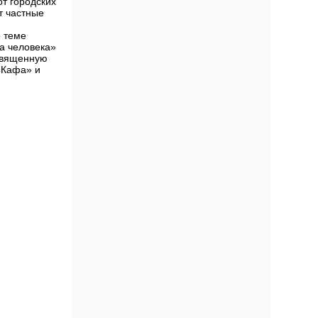
т городских
т частные
о теме
а человека»
освященную
«Кафа» и