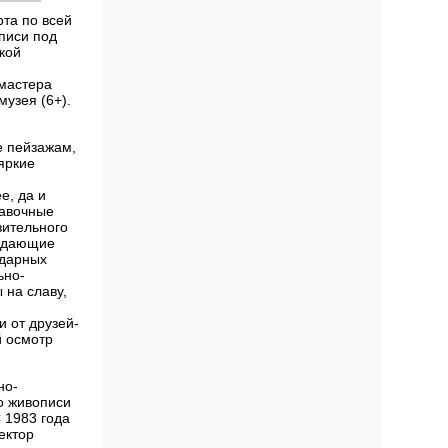
та по всей
писи под
кой
 мастера
музея (6+).
е пейзажам,
яркие
е, да и
тавочные
зительного
ождающие
одарных
ьно-
 на славу,
и от друзей-
й осмотр
но-
о живописи
 1983 года
ектор