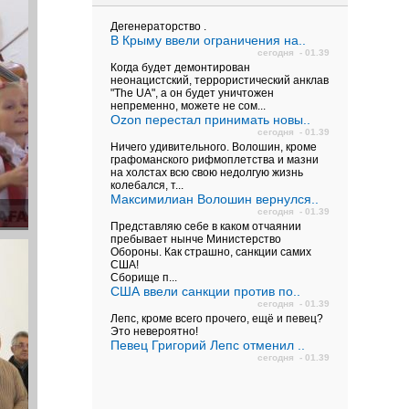
Дегенераторство .
В Крыму ввели ограничения на..
сегодня - 01.39
Когда будет демонтирован
неонацистский, террористический анклав
"The UA", а он будет уничтожен
непременно, можете не сом...
Ozon перестал принимать новы..
сегодня - 01.39
Ничего удивительного. Волошин, кроме
графоманского рифмоплетства и мазни
на холстах всю свою недолгую жизнь
колебался, т...
Максимилиан Волошин вернулся..
сегодня - 01.39
Представляю себе в каком отчаянии
пребывает нынче Министерство
Обороны. Как страшно, санкции самих
США!
Сборище п...
США ввели санкции против по..
сегодня - 01.39
Лепс, кроме всего прочего, ещё и певец?
Это невероятно!
Певец Григорий Лепс отменил ..
сегодня - 01.39