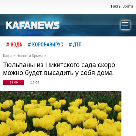
Гость,
Войти
# ВОДА
# КОРОНАВИРУС
# ДТП
Кафа
>
Новости Крыма
>
Тюльпаны из Никитского сада скоро
можно будет высадить у себя дома
18:09
10.04