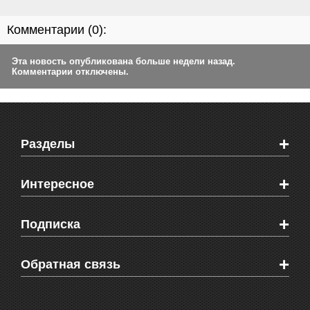
Комментарии (
0
):
Эта новость опубликована больше недели назад.
Комментарии отключены.
+
Разделы
Новости Феодосии
+
Интересное
Новости Крыма
Мировые новости
Видео о Феодосии
+
Подписка
Объявления
Веб-камеры Феодосии
Здоровье
Блоги феодосийцев
Печатная версия газеты "Кафа"
+
СМС мнения читателей
Обратная связь
Школы Феодосии
RSS
Рекламодателям