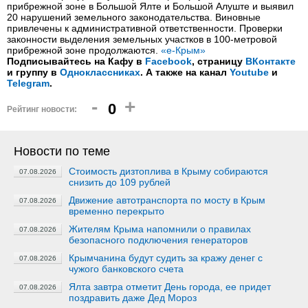
прибрежной зоне в Большой Ялте и Большой Алуште и выявил
20 нарушений земельного законодательства. Виновные
привлечены к административной ответственности. Проверки
законности выделения земельных участков в 100-метровой
прибрежной зоне продолжаются.
«е-Крым»
Подписывайтесь на Кафу в
Facebook
, страницу
ВКонтакте
и группу в
Одноклассниках
. А также на канал
Youtube
и
Telegram
.
-
+
0
Рейтинг новости:
Новости по теме
Стоимость дизтоплива в Крыму собираются
07.08.2026
снизить до 109 рублей
Движение автотранспорта по мосту в Крым
07.08.2026
временно перекрыто
Жителям Крыма напомнили о правилах
07.08.2026
безопасного подключения генераторов
Крымчанина будут судить за кражу денег с
07.08.2026
чужого банковского счета
Ялта завтра отметит День города, ее придет
07.08.2026
поздравить даже Дед Мороз