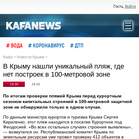
Гость,
Войти
# ВОДА
# КОРОНАВИРУС
# ДТП
Кафа
>
Новости Крыма
>
В Крыму нашли уникальный пляж, где
нет построек в 100-метровой зоне
16:36
29.05
По итогам проверки пляжей Крыма перед курортным
сезоном капитальных строений в 100-метровой защитной
зоне не обнаружили только в одном случае.
По данным министра курортов и туризма Крыма Сергея
Кириленко, этот пляж находится в поселке Курортное под
Феодосией. «Во всех остальных случаях строения выявлены»,
— возмутился он. Республиканский комитет Крыма по
земельным ресурсам уже провел проверку 412 объектов в