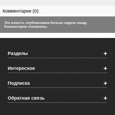
Комментарии (
0
):
Эта новость опубликована больше недели назад.
Комментарии отключены.
+
Разделы
Новости Феодосии
+
Интересное
Новости Крыма
Мировые новости
Видео о Феодосии
+
Подписка
Объявления
Веб-камеры Феодосии
Здоровье
Блоги феодосийцев
Печатная версия газеты "Кафа"
+
СМС мнения читателей
Обратная связь
Школы Феодосии
RSS
Рекламодателям