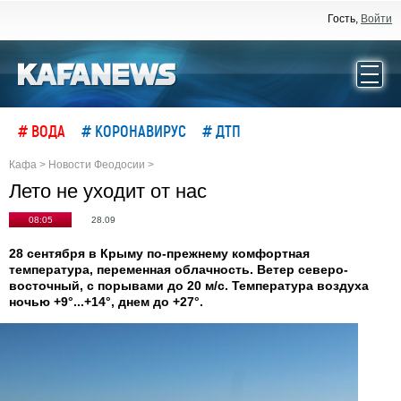
Гость,
Войти
# ВОДА
# КОРОНАВИРУС
# ДТП
Кафа
>
Новости Феодосии
>
Лето не уходит от нас
08:05
28.09
28 сентября в Крыму по-прежнему комфортная
температура, переменная облачность. Ветер северо-
восточный, с порывами до 20 м/с. Температура воздуха
ночью +9°...+14°, днем до +27°.