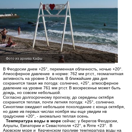
Фото из архива Кафы
В Феодосии днем +25°, переменная облачность, ночью +20°.
Атмосферное давление в норме: 762 мм рт.ст., геомагнитная
активность на уровне 3 баллов. В ближайшие два дня
сохранится такая же погода: солнечно, +25°, атмосферное
давление на уровне 761 мм рт.ст. В воскресенье может быть
дождь, но совсем небольшой.
Согласно долгосрочному прогнозу, до середины октября
сохранится теплая, почти летняя погода: +25°, солнечно.
Синоптики ожидают небольшое похолодание с конца октября,
но даже ив первых числах ноября мы еще увидим нв
градуснике +20°, - аномально теплая осень.
Температура воды в море
сейчас: у берегов Феодосии,
Алушты, Евпатории и Севастополя +22°, в Ялте +23°. В
Азовском море и Керченском проливе температура воды на