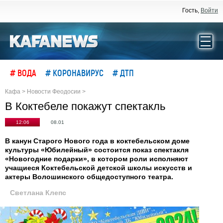
Гость,
Войти
# ВОДА
# КОРОНАВИРУС
# ДТП
Кафа
>
Новости Феодосии
>
В Коктебеле покажут спектакль
12:06
08.01
В канун Старого Нового года в коктебельском доме
культуры «Юбилейный» состоится показ спектакля
«Новогодние подарки», в котором роли исполняют
учащиеся Коктебельской детской школы искусств и
актеры Волошинского общедоступного театра.
Светлана Клепс