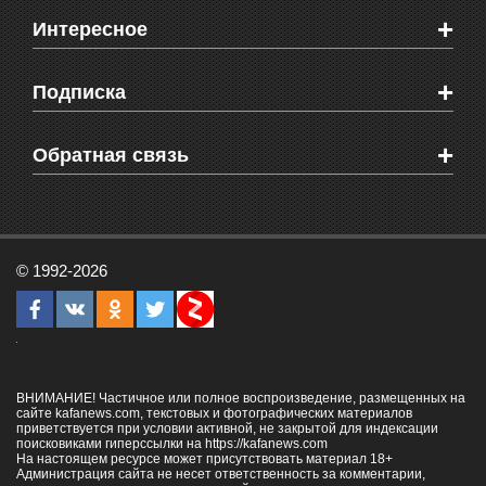
Новости Феодосии
+
Интересное
Новости Крыма
Мировые новости
Видео о Феодосии
+
Подписка
Объявления
Веб-камеры Феодосии
Здоровье
Блоги феодосийцев
Печатная версия газеты "Кафа"
+
СМС мнения читателей
Обратная связь
Школы Феодосии
RSS
Рекламодателям
Контактная информация
© 1992-2026
ВНИМАНИЕ! Частичное или полное воспроизведение, размещенных на
сайте kafanews.com, текстовых и фотографических материалов
приветствуется при условии активной, не закрытой для индексации
поисковиками гиперссылки на
https://kafanews.com
На настоящем ресурсе может присутствовать материал 18+
Администрация сайта не несет ответственность за комментарии,