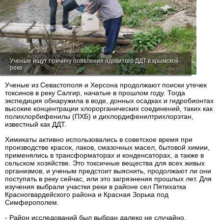
Ученые ищут причину появления ядовитого ДДТ в крымской
реке
Ученые из Севастополя и Херсона продолжают поиски утечек
токсинов в реку Салгир, начатые в прошлом году. Тогда
экспедиция обнаружила в воде, донных осадках и гидробионтах
высокие концентрации хлорорганических соединений, таких как
полихлорбифенилы (ПХБ) и дихлордифенилтрихлорэтан,
известный как ДДТ.
Химикаты активно использовались в советское время при
производстве красок, лаков, смазочных масел, бытовой химии,
применялись в трансформаторах и конденсаторах, а также в
сельском хозяйстве. Это токсичные вещества для всех живых
организмов, и ученым предстоит выяснить, продолжают ли они
поступать в реку сейчас, или это загрязнения прошлых лет. Для
изучения выбрали участки реки в районе сел Пятихатка
Красногвардейского района и Красная Зорька под
Симферополем.
- Район исследований был выбран далеко не случайно.