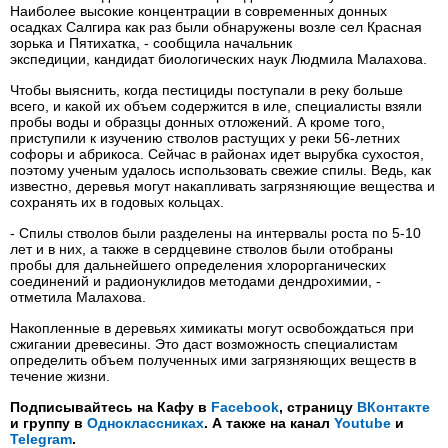
Наиболее высокие концентрации в современных донных
осадках Салгира как раз были обнаружены возле сел Красная
зорька и Пятихатка, - сообщила начальник
экспедиции, кандидат биологических наук Людмила Малахова.
Чтобы выяснить, когда пестициды поступали в реку больше
всего, и какой их объем содержится в иле, специалисты взяли
пробы воды и образцы донных отложений. А кроме того,
приступили к изучению стволов растущих у реки 56-летних
софоры и абрикоса. Сейчас в районах идет вырубка сухостоя,
поэтому ученым удалось использовать свежие спилы. Ведь, как
известно, деревья могут накапливать загрязняющие вещества и
сохранять их в годовых кольцах.
- Спилы стволов были разделены на интервалы роста по 5-10
лет и в них, а также в сердцевине стволов были отобраны
пробы для дальнейшего определения хлорорганических
соединений и радионуклидов методами дендрохимии, -
отметила Малахова.
Накопленные в деревьях химикаты могут освобождаться при
сжигании древесины. Это даст возможность специалистам
определить объем полученных ими загрязняющих веществ в
течение жизни.
Подписывайтесь на Кафу в
Facebook
, страницу
ВКонтакте
и группу в
Одноклассниках
. А также на канал
Youtube
и
Telegram
.