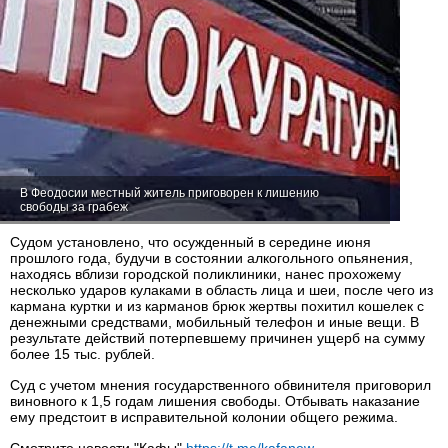
В Феодосии местный житель приговорен к лишению
свободы за грабеж
Судом установлено, что осужденный в середине июня
прошлого года, будучи в состоянии алкогольного опьянения,
находясь вблизи городской поликлиники, нанес прохожему
несколько ударов кулаками в область лица и шеи, после чего из
кармана куртки и из карманов брюк жертвы похитил кошелек с
денежными средствами, мобильный телефон и иные вещи. В
результате действий потерпевшему причинен ущерб на сумму
более 15 тыс. рублей.
Суд с учетом мнения государственного обвинителя приговорил
виновного к 1,5 годам лишения свободы. Отбывать наказание
ему предстоит в исправительной колонии общего режима.