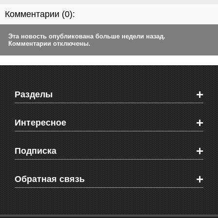
Комментарии (
0
):
Эта новость опубликована больше недели назад.
Комментарии отключены.
+
Разделы
Новости Феодосии
+
Интересное
Новости Крыма
Мировые новости
Видео о Феодосии
+
Подписка
Объявления
Веб-камеры Феодосии
Здоровье
Блоги феодосийцев
Печатная версия газеты "Кафа"
+
СМС мнения читателей
Обратная связь
Школы Феодосии
RSS
Рекламодателям
Контактная информация