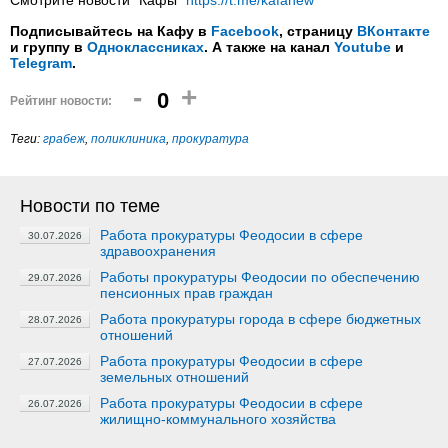
Смотрите новости "Кафы"
https://t.me/kafanew
Подписывайтесь на Кафу в
Facebook
, страницу
ВКонтакте
и группу в
Одноклассниках
. А также на канал
Youtube
и
Telegram
.
-
+
0
Рейтинг новости:
Теги:
грабеж
,
поликлиника
,
прокуратура
Новости по теме
Работа прокуратуры Феодосии в сфере
30.07.2026
здравоохранения
Работы прокуратуры Феодосии по обеспечению
29.07.2026
пенсионных прав граждан
Работа прокуратуры города в сфере бюджетных
28.07.2026
отношений
Работа прокуратуры Феодосии в сфере
27.07.2026
земельных отношений
Работа прокуратуры Феодосии в сфере
26.07.2026
жилищно-коммунального хозяйства