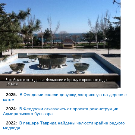
Что было в этот день в Феодосии и Крыму в прошлые годы
19 мая
2025:
В Феодосии спасли девушку, застрявшую на дереве с
котом.
2024
:
В Феодосии отказались от проекта реконструкции
Адмиральского бульвара.
2022
:
В пещере Таврида найдены челюсти крайне редкого
медведя.