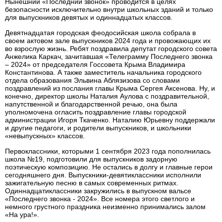
Нынешний «Последний звонок» проводится в целях
безопасности исключительно внутри школьных зданий и только
для выпускников девятых и одиннадцатых классов.
Девятнадцатая городская феодосийская школа собрала в
своем актовом зале выпускников 2024 года и провожающих их
во взрослую жизнь. Ребят поздравила депутат городского совета
Анжелика Каркач, зачитавшая «Телеграмму Последнего звонка
– 2024» от председателя Госсовета Крыма Владимира
Константинова. А также заместитель начальника городского
отдела образования Эльвина Аблязизова со словами
поздравлений из послания главы Крыма Сергея Аксенова. Ну, и
конечно, директор школы Наталия Аулова с поздравительной,
напутственной и благодарственной речью, она была
уполномочена огласить поздравление главы городской
администрации Игоря Ткаченко. Наталию Юрьевну поддержали
и другие педагоги, и родители выпускников, и школьники
«невыпускных» классов.
Первоклассники, которыми 1 сентября 2023 года пополнилась
школа №19, подготовили для выпускников задорную
поэтическую композицию. Не остались в долгу и главные герои
сегодняшнего дня. Выпускники-девятиклассники исполнили
зажигательную песню в самых современных ритмах.
Одиннадцатиклассники закружились в выпускном вальсе
«Последнего звонка - 2024». Все номера этого светлого и
немного грустного праздника неизменно принимались залом
«На ура!».