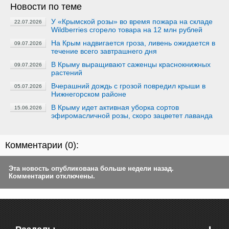
Новости по теме
У «Крымской розы» во время пожара на складе
22.07.2026
Wildberries сгорело товара на 12 млн рублей
На Крым надвигается гроза, ливень ожидается в
09.07.2026
течение всего завтрашнего дня
В Крыму выращивают саженцы краснокнижных
09.07.2026
растений
Вчерашний дождь с грозой повредил крыши в
05.07.2026
Нижнегорском районе
В Крыму идет активная уборка сортов
15.06.2026
эфиромасличной розы, скоро зацветет лаванда
Комментарии (
0
):
Эта новость опубликована больше недели назад.
Комментарии отключены.