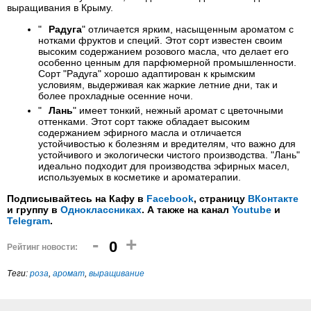
выращивания в Крыму.
"
Радуга
" отличается ярким, насыщенным ароматом с
нотками фруктов и специй. Этот сорт известен своим
высоким содержанием розового масла, что делает его
особенно ценным для парфюмерной промышленности.
Сорт "Радуга" хорошо адаптирован к крымским
условиям, выдерживая как жаркие летние дни, так и
более прохладные осенние ночи.
"
Лань
" имеет тонкий, нежный аромат с цветочными
оттенками. Этот сорт также обладает высоким
содержанием эфирного масла и отличается
устойчивостью к болезням и вредителям, что важно для
устойчивого и экологически чистого производства. "Лань"
идеально подходит для производства эфирных масел,
используемых в косметике и ароматерапии.
Подписывайтесь на Кафу в
Facebook
, страницу
ВКонтакте
и группу в
Одноклассниках
. А также на канал
Youtube
и
Telegram
.
-
+
0
Рейтинг новости:
Теги:
роза
,
аромат
,
выращивание