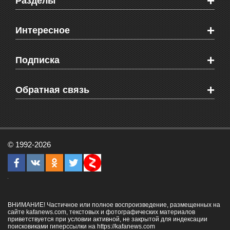
+
Разделы
Новости Феодосии
+
Интересное
Новости Крыма
Мировые новости
Видео о Феодосии
+
Подписка
Объявления
Веб-камеры Феодосии
Здоровье
Блоги феодосийцев
Печатная версия газеты "Кафа"
+
СМС мнения читателей
Обратная связь
Школы Феодосии
RSS
Рекламодателям
Контактная информация
© 1992-2026
ВНИМАНИЕ! Частичное или полное воспроизведение, размещенных на
сайте kafanews.com, текстовых и фотографических материалов
приветствуется при условии активной, не закрытой для индексации
поисковиками гиперссылки на
https://kafanews.com